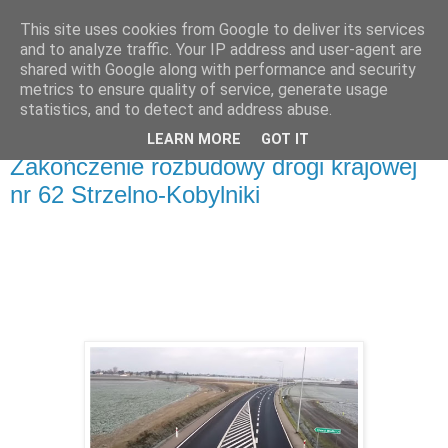
This site uses cookies from Google to deliver its services
and to analyze traffic. Your IP address and user-agent are
shared with Google along with performance and security
metrics to ensure quality of service, generate usage
▼
statistics, and to detect and address abuse.
LEARN MORE
GOT IT
sobota, 23 grudnia 2023
Zakończenie rozbudowy drogi krajowej
nr 62 Strzelno-Kobylniki