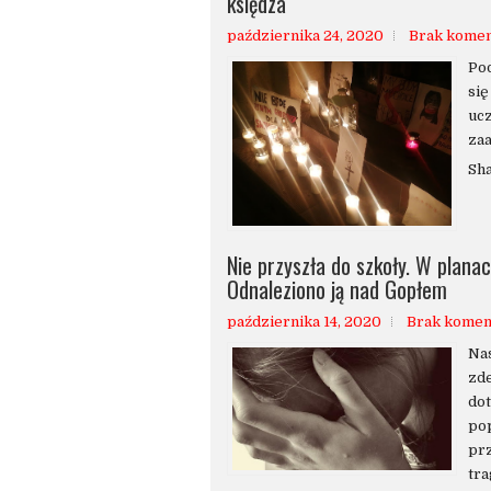
księdza
października 24, 2020
Brak kome
Pod
się
uc
zaa
Sh
Nie przyszła do szkoły. W plana
Odnaleziono ją nad Gopłem
października 14, 2020
Brak komen
Nas
zde
dot
po
pr
tra