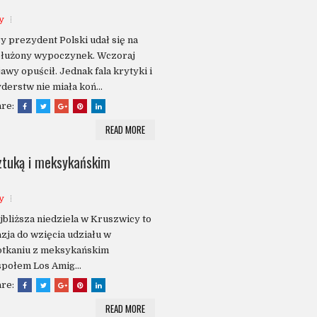
y
y prezydent Polski udał się na
służony wypoczynek. Wczoraj
awy opuścił. Jednak fala krytyki i
derstw nie miała koń...
are:
READ MORE
ztuką i meksykańskim
y
bliższa niedziela w Kruszwicy to
zja do wzięcia udziału w
otkaniu z meksykańskim
połem Los Amig...
are:
READ MORE