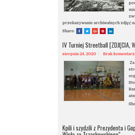
pow
mie
zwr
przekazywanie archiwalnych zdjęć na
Share:
IV Turniej Streetball [ZDJĘCIA, 
sierpnia 24, 2020
Brak komentarz
Za 
str
or
St
Bas
atm
Sh
Kpili i szydzili z Prezydenta i Go
Wisła za Trzaskowskiego"