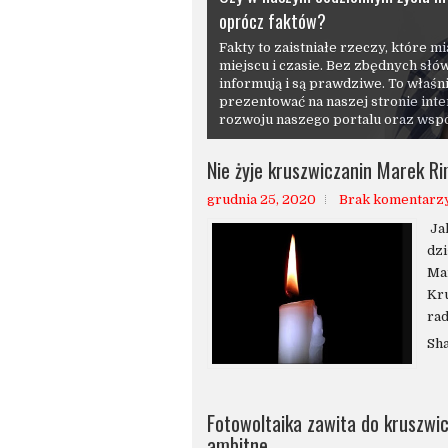
oprócz faktów?
FaktyKruszwica
Zapraszamy do wysyłania informacji
faktykruszwica@gmail.com. Nadsył
na bieżąco
Nie żyje kruszwiczanin Marek R
grudnia 25, 2020
Brak komentarz
Jak
dzi
Ma
Kru
rad
Sh
Fotowoltaika zawita do kruszwic
ambitne