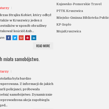
Kujawsko-Pomorskie Travel
ntarzy
PTTK Kruszwica
czas Strajku Kobiet, który odbył
Miejsko-Gminna Biblioteka Publi
 także w Kruszwicy jeden z
KP Gopło
zestników w sposób obraźliwy
takował kościół.&nb...
MojaKruszwica
are:
READ MORE
ch miała samobójstwo.
tarzy
tolatka była bardzo
sperowana. Z informacji do jakich
arli policjanci, próbowała
pełnić samobójstwo. Dynamicznie
zeprowadzona akcja zapobiegła
ged...