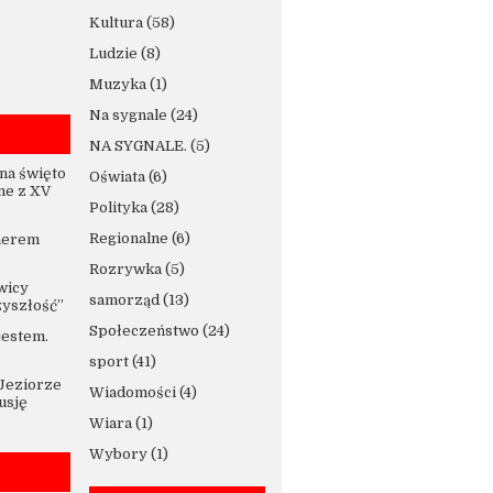
Kultura
(58)
Ludzie
(8)
Muzyka
(1)
Na sygnale
(24)
NA SYGNALE.
(5)
na święto
Oświata
(6)
ne z XV
Polityka
(28)
Regionalne
(6)
nerem
Rozrywka
(5)
wicy
samorząd
(13)
zyszłość”
Społeczeństwo
(24)
jestem.
sport
(41)
 Jeziorze
Wiadomości
(4)
usję
Wiara
(1)
Wybory
(1)