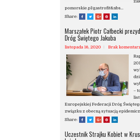
zak
pomorskie.pl/gastrofit&nbs...
Share:
Marszałek Piotr Całbecki prezyd
Dróg Świętego Jakuba
listopada 16, 2020
Brak komentar
Rap
201
wy
dzi
wy
– t
lis
Europejskiej Federacji Dróg Święteg
związku z obecną sytuacją epidemiczn
Share:
Uczestnik Strajku Kobiet w Kru