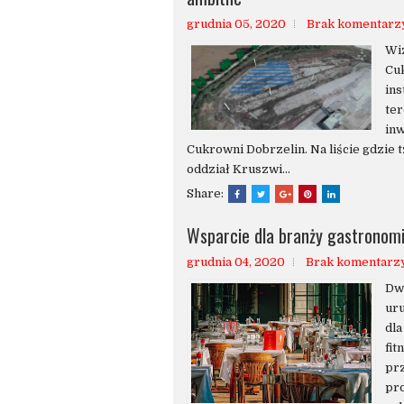
grudnia 05, 2020
Brak komentarz
Wiz
Cu
ins
ter
inw
Cukrowni Dobrzelin. Na liście gdzie t
oddział Kruszwi...
Share:
Wsparcie dla branży gastronomic
grudnia 04, 2020
Brak komentarz
Dwa
ur
dla
fit
prz
pro