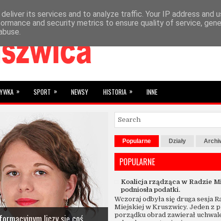
deliver its services and to analyze traffic. Your IP address and 
»
YBRANE
SUBIEKTYWNIE
formance and security metrics to ensure quality of service, gen
abuse.
»
»
»
RYWKA
SPORT
NEWSY
HISTORIA
INNE
Popularne
Działy
Arch
POPULARNE
Koalicja rządząca w Radzie Mi
podniosła podatki.
Wczoraj odbyła się druga sesja R
Miejskiej w Kruszwicy. Jeden z 
porządku obrad zawierał uchwal
formacyjnym liczy się coś