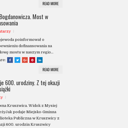
READ MORE
 Bogdanowicza. Most w
ansowania
ntarzy
jewoda poinformował o
ewnieniu dofinansowania na
owę mostu w naszym regio...
are:
READ MORE
 600. urodziny. Z tej okazji
iążki
zy
wna Kruszwica. Widok z Mysiej
eżyJak podaje Miejsko-Gminna
lioteka Publiczna w Kruszwicy z
zji 600. urodzin Kruszwicy