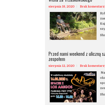
sierpnia 18, 2020
Brak komentarz
Był
za
Kuj
szy
Sh
Przed nami weekend z uliczną s
zespołem
sierpnia 12, 2020
Brak komentarz
Naj
oka
sp
zes
Sh