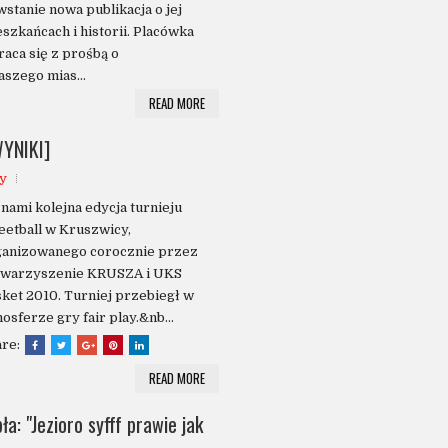
stanie nowa publikacja o jej
szkańcach i historii. Placówka
aca się z prośbą o
szego mias...
READ MORE
WYNIKI]
y
nami kolejna edycja turnieju
eetball w Kruszwicy,
ganizowanego corocznie przez
owarzyszenie KRUSZA i UKS
ket 2010. Turniej przebiegł w
osferze gry fair play.&nb...
are:
READ MORE
pła: "Jezioro syfff prawie jak