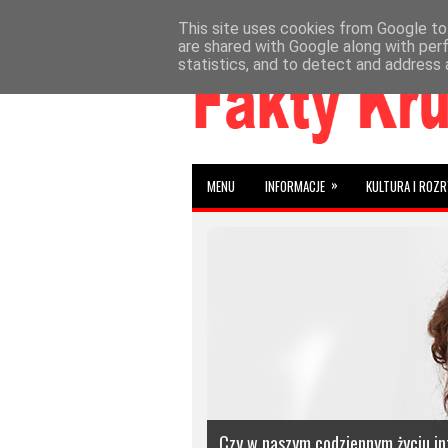
This site uses cookies from Google to 
»
»
HOME
AKTUALNOŚCI
INFORMACJE
W
are shared with Google along with per
statistics, and to detect and address 
»
MENU
INFORMACJE
KULTURA I ROZ
Czy w naszym codziennym życiu in