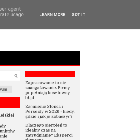
user-agent
erate usage
LEARN MORE
GOT IT
Zapracowanie to nie
zaangażowanie. Firmy
iwum
popełniają kosztowny
błąd
Zaćmienie Słońca i
Perseidy w 2026 - kiedy,
ejskiej
gdzie i jak je zobaczyć?
Dlaczego sierpień to
ady
idealny czas na
punktów
zatrudnianie? Eksperci
enie