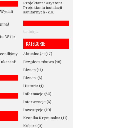
Projektant / Asystent
Projektanta instalacji
 Wydali
sanitarnych - c.o.
Zginął
Ładuję...
u. W tle
KATEGORIE
ceniliśmy
Aktualności
(47)
ukarani!
Bezpieczeństwo
(49)
Biznes
(41)
Biznes.
(6)
Historia
(4)
Informacje
(60)
Interwencje
(6)
Inwestycje
(10)
Kronika Kryminalna
(11)
Kul;ura
(3)