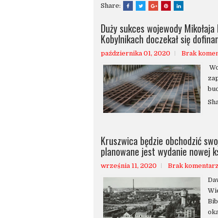
Share:
Duży sukces wojewody Mikołaja
Kobylnikach doczekał się dofin
października 01, 2020
Brak kome
Wo
zap
bud
Sh
Kruszwica będzie obchodzić swoje
planowane jest wydanie nowej ks
września 11, 2020
Brak komentar
Da
Wi
Bib
oka