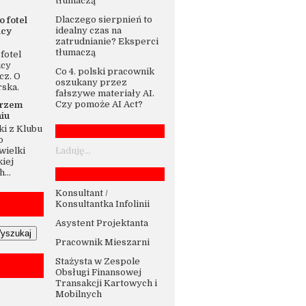
tłumaczą
Dlaczego sierpnień to
o fotel
idealny czas na
icy
zatrudnianie? Eksperci
tłumaczą
fotel
icy
Co 4. polski pracownik
cz. O
oszukany przez
rska.
fałszywe materiały AI.
Czy pomoże AI Act?
trzem
iu
i z Klubu
o
wielki
Ładuję...
iej
...
Konsultant /
Konsultantka Infolinii
Asystent Projektanta
Pracownik Mieszarni
Stażysta w Zespole
Obsługi Finansowej
Transakcji Kartowych i
Mobilnych