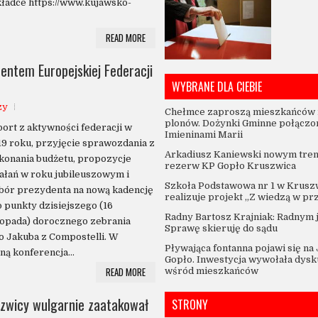
ładce https://www.kujawsko-
READ MORE
entem Europejskiej Federacji
WYBRANE DLA CIEBIE
zy
Chełmce zaproszą mieszkańców 
plonów. Dożynki Gminne połączo
ort z aktywności federacji w
Imieninami Marii
9 roku, przyjęcie sprawozdania z
Arkadiusz Kaniewski nowym tre
konania budżetu, propozycje
rezerw KP Gopło Kruszwica
ałań w roku jubileuszowym i
Szkoła Podstawowa nr 1 w Krusz
bór prezydenta na nową kadencję
realizuje projekt „Z wiedzą w pr
o punkty dzisiejszego (16
Radny Bartosz Krajniak: Radnym 
topada) dorocznego zebrania
Sprawę skieruję do sądu
o Jakuba z Compostelli. W
Pływająca fontanna pojawi się na
ą konferencja...
Gopło. Inwestycja wywołała dysk
READ MORE
wśród mieszkańców
szwicy wulgarnie zaatakował
STRONY