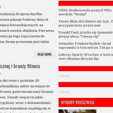
y
UEFA zbojkotowała pomysł FIFA.
ualizacja Krajowa Spółka
werdykt. "Wojna"
krowa planuje budowę dużych
Tassio Maia dos Santos nie żyje. 
talacji fotowoltaicznych na
przygnieciony przez mur
enach swoich obiektów. Pierwsza
Donald Tusk zrzeka się immunitet
estycja tego typu zawita do
głośna afera. "Cieszę się"
zw. farma powstanie jest także
Gwiazdor Polaków będzie chciał
zapomnieć o tym meczu. Tak go o
READ MORE
Liderzy Sparty Wrocław w końcu 
Jest oficjalna decyzja ligi
znej i branży fitness
y
Ładuję...
 dni temu o godzinie 20
uchomiliśmy nabór na wsparcie
Ładuję...
 branży gastronomicznej i branży
ness. Zasady wsparcia jakie
WYBORY KRUSZWICA
yjęliśmy wraz z dokumentami i
stym wnioskiem znajdują się w