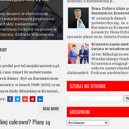
uchwały o zostawieniu p...
Ilona Dybicz idzie p
Burmistrza Kruszw
W ostatnich dniach
potwierdza się, że o 
 na nasz adres e-mail:
Burmistrza Kruszw
ane informacje udostępniamy
powalczy Ilona Dybi
sprawie pisze m.in. Gazeta Pomo
Kruszwiczanin mis
imer
świata w wiosłowan
Artur Mikołajczewsk
y
Wioślarskiego Gopł
Kruszwica osiągnął 
 podał portal mojakruszwica.pl,
sukces aamerykańsk
ś rano zmarł kruszwiczanin
Aleksandrii. Podczas niedzielnych
rek Rimer. Był on Burmistrzem
SZUKAJ NA STRONIE
szwicy w latach 1998-2002 oraz
nym Rady Miejskiej w Kruszwi...
are:
READ MORE
ARCHIWUM
kiej cukrowni? Plany są