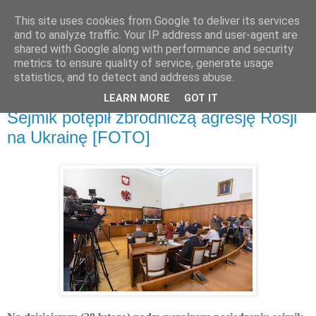
This site uses cookies from Google to deliver its services
and to analyze traffic. Your IP address and user-agent are
shared with Google along with performance and security
metrics to ensure quality of service, generate usage
▼
statistics, and to detect and address abuse.
LEARN MORE
GOT IT
poniedziałek, 28 lutego 2022
Sejmik potępił zbrodniczą agresję Rosji
na Ukrainę [FOTO]