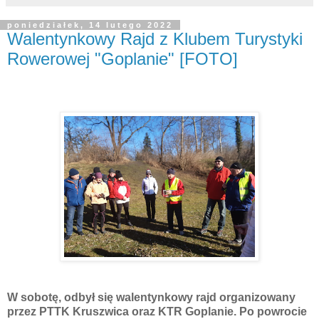
poniedziałek, 14 lutego 2022
Walentynkowy Rajd z Klubem Turystyki
Rowerowej "Goplanie" [FOTO]
W sobotę, odbył się walentynkowy rajd organizowany
przez PTTK Kruszwica oraz KTR Goplanie. Po powrocie