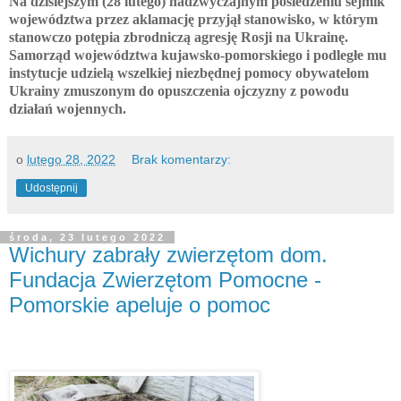
Na dzisiejszym (28 lutego) nadzwyczajnym posiedzeniu sejmik
województwa przez aklamację przyjął stanowisko, w którym
stanowczo potępia zbrodniczą agresję Rosji na Ukrainę.
Samorząd województwa kujawsko-pomorskiego i podległe mu
instytucje udzielą wszelkiej niezbędnej pomocy obywatelom
Ukrainy zmuszonym do opuszczenia ojczyzny z powodu
działań wojennych.
o
lutego 28, 2022
Brak komentarzy:
Udostępnij
środa, 23 lutego 2022
Wichury zabrały zwierzętom dom.
Fundacja Zwierzętom Pomocne -
Pomorskie apeluje o pomoc