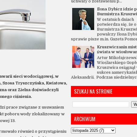
uchwały o zostawieniu p...
Ilona Dybicz idzie p
Burmistrza Kruszw
W ostatnich dniach
potwierdza się, że o 
Burmistrza Kruszw
powalczy Ilona Dybi
sprawie pisze m.in. Gazeta Pomo
Kruszwiczanin mis
świata w wiosłowan
Artur Mikołajczewsk
Wioślarskiego Gopł
Kruszwica osiągnął 
sukces aamerykańsk
 awarii sieci wodociągowej, w
Aleksandrii. Podczas niedzielnych
a, Szosa Tryszczyńska, Kwiatowa,
zna oraz Zielna doświadczyli
SZUKAJ NA STRONIE
onego ciśnienia.
zi prace związane z usuwaniem
kt poboru wody zlokalizowany w
ARCHIWUM
owej 13.
rmowało również o przystąpieniu