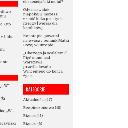
chrześcijański metal?
Gdy masz atak
ydliwe
niepokoju, możesz
miu
zrobić kilka prostych
rzeczy [wersja dla
o. Oto
katolików]
Konotopie: powstał
 z bólu.
najwyższy pomnik Matki
Bożej w Europie
ny.
„Dlaczego ja ocalałem?”
Pięć minut nad
ronto.
Warszawą
prześladowało
Wincentego do końca
życia
ę „W”
KATEGORIE
ędą
Aktualności
(47)
Bezpieczeństwo
(49)
nę „W”.
Biznes
(41)
Kaczyński
Biznes.
(6)
-