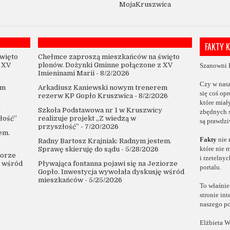
MojaKruszwica
FAKTY 
więto
Chełmce zaproszą mieszkańców na święto
 XV
plonów. Dożynki Gminne połączone z XV
Szanowni 
Imieninami Marii
- 8/2/2026
Czy w nas
em
Arkadiusz Kaniewski nowym trenerem
się coś op
rezerw KP Gopło Kruszwica
- 8/2/2026
które
miał
y
Szkoła Podstawowa nr 1 w Kruszwicy
zbędnych 
łość”
realizuje projekt „Z wiedzą w
są prawdzi
przyszłość”
- 7/20/2026
em.
Fakty
nie 
Radny Bartosz Krajniak: Radnym jestem.
które
nie 
Sprawę skieruję do sądu
- 5/28/2026
iorze
i rzetelny
ę wśród
Pływająca fontanna pojawi się na Jeziorze
portalu.
Gopło. Inwestycja wywołała dyskusję wśród
mieszkańców
- 5/25/2026
To właśnie
stronie in
naszego po
Elżbieta W