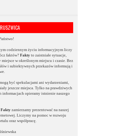
KRUSZWICA
Państwo!
zym codziennym życiu informacyjnym
liczy
rócz faktów?
Fakty
to zaistniałe sytuacje,
y miejsce w określonym miejscu i czasie.
Bez
słów
i subiektywnych przekazów informują i
we.
mogą być spekulacjami ani wydarzeniami,
miały jeszcze miejsca. Tylko na prawdziwych
ch
informacjach opieramy istnienie naszego
Fakty
zamierzamy
prezentować na naszej
ternetowej. Liczymy na
pomoc w rozwoju
rtalu oraz współpracę.
iśniewska