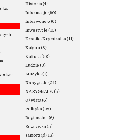
Historia
(4)
oka.
Informacje
(60)
Interwencje
(6)
Inwestycje
(10)
anych
-
Kronika Kryminalna
(11)
Kul;ura
(3)
-
Kultura
(58)
na
Ludzie
(8)
Muzyka
(1)
 wodzie
-
Na sygnale
(24)
NA SYGNALE.
(5)
Oświata
(6)
Polityka
(28)
Regionalne
(6)
Rozrywka
(5)
samorząd
(13)