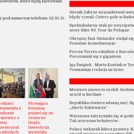
kowozem, które będą kierowane
Górnik Zabrze wypunktował wst
błędy rywali. Cztery gole w Rado
 pod numerem telefonu: 52 35 15
Spektakularny atak po zwycięstw
nowy lider 83. Tour de Pologne
Okropny faul. Gwiazdor zwijał się
Poważne konsekwencje
Ferran Torres odejdzie z Barcelo
Porozumiał się z gigantem
Iga Świątek - Marta Kostiuk w To
Transmisja i relacja na żywo
Mentzen znowu to zrobił. Godzin
uczcił w Berlinie
-
Republika otwiera własną sieć. B
odzież
Pływająca
„Alerty Sakiewicza”
-
zmawiała z
fontanna
adzami
pojawi się na
Warszawa zatrzymała się w godzi
uszwicy o
Jeziorze
Tak uczczono bohaterów
-
wej
Gopło.
zestrzeni
Inwestycja
Polacy wskazali lidera prawicy. 
a młodych
wywołała
stracił miejsce po rozpadzie PiS