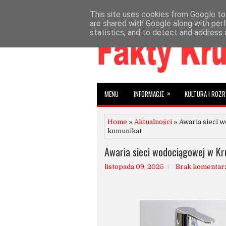
This site uses cookies from Google to 
»
»
HOME
AKTUALNOŚCI
INFORMACJE
W
are shared with Google along with per
statistics, and to detect and address 
»
MENU
INFORMACJE
KULTURA I ROZ
Home
»
Aktualności
» Awaria sieci 
komunikat
Awaria sieci wodociągowej w Kr
listopada 09, 2025
Brak komentar