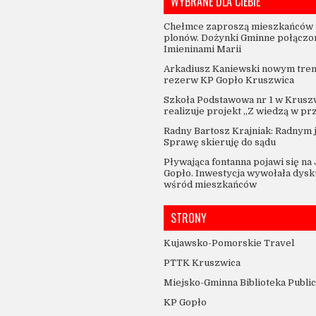
WYBRANE DLA CIEBIE
Chełmce zaproszą mieszkańców 
plonów. Dożynki Gminne połączo
Imieninami Marii
Arkadiusz Kaniewski nowym tre
rezerw KP Gopło Kruszwica
Szkoła Podstawowa nr 1 w Krusz
realizuje projekt „Z wiedzą w pr
Radny Bartosz Krajniak: Radnym 
Sprawę skieruję do sądu
Pływająca fontanna pojawi się na
Gopło. Inwestycja wywołała dysk
wśród mieszkańców
STRONY
Kujawsko-Pomorskie Travel
PTTK Kruszwica
Miejsko-Gminna Biblioteka Publi
KP Gopło