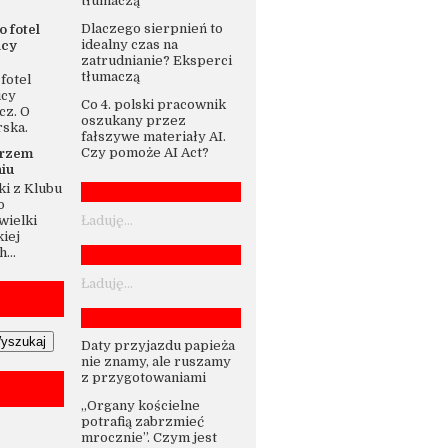
tłumaczą
Dlaczego sierpnień to
o fotel
idealny czas na
icy
zatrudnianie? Eksperci
tłumaczą
fotel
icy
Co 4. polski pracownik
cz. O
oszukany przez
rska.
fałszywe materiały AI.
Czy pomoże AI Act?
trzem
iu
i z Klubu
o
wielki
Ładuję...
iej
...
Ładuję...
Daty przyjazdu papieża
nie znamy, ale ruszamy
z przygotowaniami
„Organy kościelne
potrafią zabrzmieć
mrocznie”. Czym jest