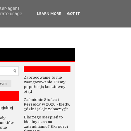
user-agent
erate usage
LEARN MORE
GOT IT
Zapracowanie to nie
zaangażowanie. Firmy
iwum
popełniają kosztowny
błąd
Zaćmienie Słońca i
Perseidy w 2026 - kiedy,
ejskiej
gdzie i jak je zobaczyć?
Dlaczego sierpień to
ady
idealny czas na
punktów
zatrudnianie? Eksperci
enie