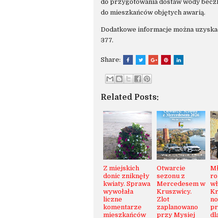
do przygotowania dostaw wody becz
do mieszkańców objętych awarią.
Dodatkowe informacje można uzyskać
377.
Share:
Related Posts:
Z miejskich
Otwarcie
Mł
donic zniknęły
sezonu z
ro
kwiaty. Sprawa
Mercedesem w
wł
wywołała
Kruszwicy.
Kr
liczne
Zlot
no
komentarze
zaplanowano
pr
mieszkańców
przy Mysiej
dl