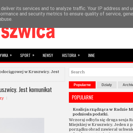
deliver its services and to analyze traffic. Your IP address and 
»
YBRANE
SUBIEKTYWNIE
formance and security metrics to ensure quality of service, gen
abuse.
»
»
»
RYWKA
SPORT
NEWSY
HISTORIA
INNE
wodociągowej w Kruszwicy. Jest
Popularne
Działy
Arch
uszwicy. Jest komunikat
POPULARNE
zy
Koalicja rządząca w Radzie Mi
podniosła podatki.
Wczoraj odbyła się druga sesja R
Miejskiej w Kruszwicy. Jeden z 
porządku obrad zawierał uchwal