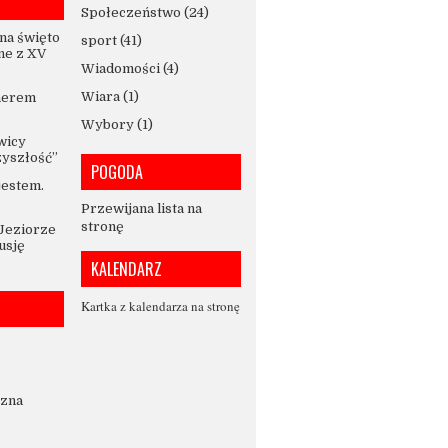
Społeczeństwo
(24)
na święto
sport
(41)
ne z XV
Wiadomości
(4)
Wiara
(1)
nerem
Wybory
(1)
wicy
zyszłość”
POGODA
jestem.
Przewijana lista na
stronę
 Jeziorze
usję
KALENDARZ
Kartka z kalendarza na stronę
czna