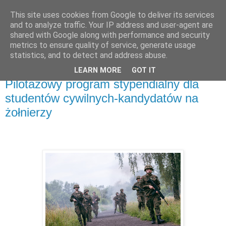
This site uses cookies from Google to deliver its services
and to analyze traffic. Your IP address and user-agent are
shared with Google along with performance and security
metrics to ensure quality of service, generate usage
▼
statistics, and to detect and address abuse.
LEARN MORE
GOT IT
środa, 31 sierpnia 2022
Pilotażowy program stypendialny dla
studentów cywilnych-kandydatów na
żołnierzy