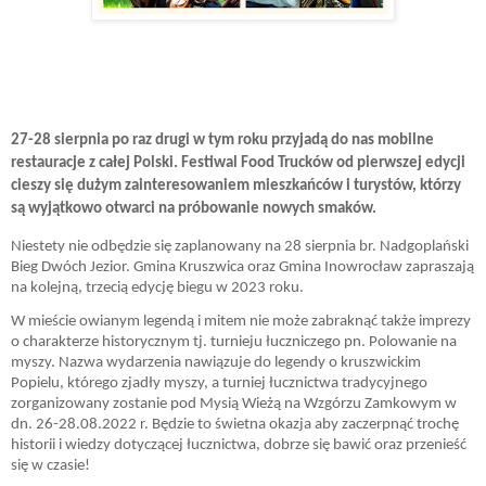
27-28 sierpnia po raz drugi w tym roku przyjadą do nas mobilne
restauracje z całej Polski. Festiwal Food Trucków od pierwszej edycji
cieszy się dużym zainteresowaniem mieszkańców i turystów, którzy
są wyjątkowo otwarci na próbowanie nowych smaków.
Niestety nie odbędzie się zaplanowany na 28 sierpnia br. Nadgoplański
Bieg Dwóch Jezior. Gmina Kruszwica oraz Gmina Inowrocław zapraszają
na kolejną, trzecią edycję biegu w 2023 roku.
W mieście owianym legendą i mitem nie może zabraknąć także imprezy
o charakterze historycznym tj. turnieju łuczniczego pn. Polowanie na
myszy. Nazwa wydarzenia nawiązuje do legendy o kruszwickim
Popielu, którego zjadły myszy, a turniej łucznictwa tradycyjnego
zorganizowany zostanie pod Mysią Wieżą na Wzgórzu Zamkowym w
dn. 26-28.08.2022 r. Będzie to świetna okazja aby zaczerpnąć trochę
historii i wiedzy dotyczącej łucznictwa, dobrze się bawić oraz przenieść
się w czasie!