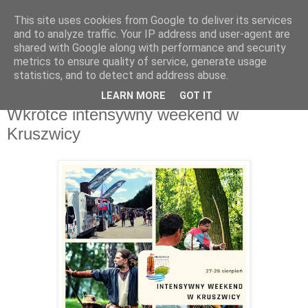
This site uses cookies from Google to deliver its services
and to analyze traffic. Your IP address and user-agent are
shared with Google along with performance and security
metrics to ensure quality of service, generate usage
▼
statistics, and to detect and address abuse.
LEARN MORE
GOT IT
środa, 10 sierpnia 2022
Wkrótce intensywny weekend w
Kruszwicy