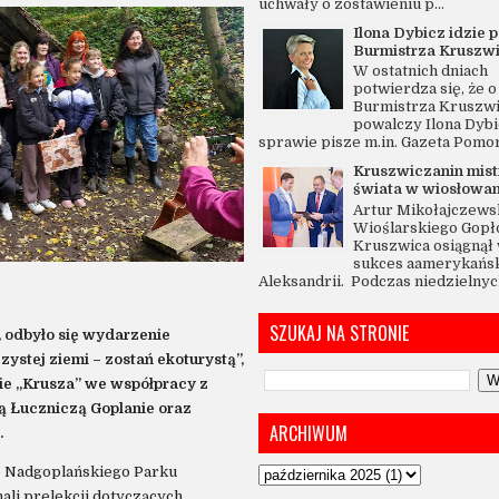
uchwały o zostawieniu p...
Ilona Dybicz idzie p
Burmistrza Kruszw
W ostatnich dniach
potwierdza się, że o 
Burmistrza Kruszw
powalczy Ilona Dybi
sprawie pisze m.in. Gazeta Pomo
Kruszwiczanin mis
świata w wiosłowan
Artur Mikołajczewsk
Wioślarskiego Gopł
Kruszwica osiągnął 
sukces aamerykańsk
Aleksandrii. Podczas niedzielnych
SZUKAJ NA STRONIE
, odbyło się wydarzenie
ystej ziemi – zostań ekoturystą”,
e „Krusza” we współpracy z
 Łuczniczą Goplanie oraz
ARCHIWUM
.
ie Nadgoplańskiego Parku
hali prelekcji dotyczących