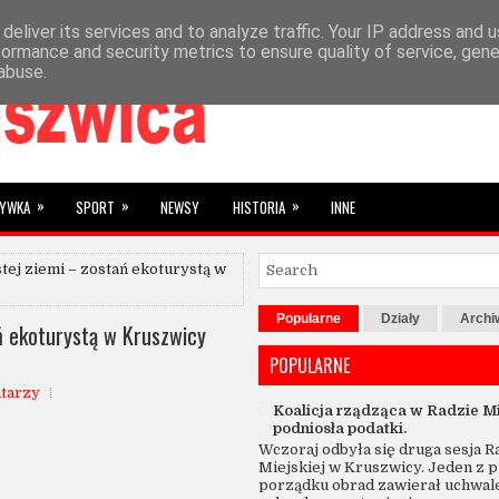
deliver its services and to analyze traffic. Your IP address and 
»
YBRANE
SUBIEKTYWNIE
formance and security metrics to ensure quality of service, gen
abuse.
»
»
»
RYWKA
SPORT
NEWSY
HISTORIA
INNE
tej ziemi – zostań ekoturystą w
Popularne
Działy
Arch
ń ekoturystą w Kruszwicy
POPULARNE
tarzy
Koalicja rządząca w Radzie Mi
podniosła podatki.
Wczoraj odbyła się druga sesja R
Miejskiej w Kruszwicy. Jeden z 
porządku obrad zawierał uchwal