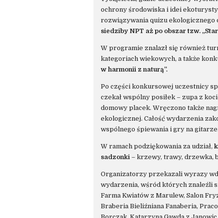
ochrony środowiska i idei ekoturyst
rozwiązywania quizu ekologicznego o
siedziby NPT aż po obszar tzw. „Star
W programie znalazł się również tur
kategoriach wiekowych, a także kon
w harmonii z naturą”.
Po części konkursowej uczestnicy spo
czekał wspólny posiłek – zupa z kocio
domowy placek. Wręczono także nag
ekologicznej. Całość wydarzenia zak
wspólnego śpiewania i gry na gitarze
W ramach podziękowania za udział,
k
sadzonki
– krzewy, trawy, drzewka, b
Organizatorzy przekazali wyrazy w
wydarzenia, wśród których znaleźli s
Farma Kwiatów z Marulew, Salon Fryz
Braberia Bieliźniana Fanaberia, Prac
Borczak, Katarzyna Gawda z Janowic