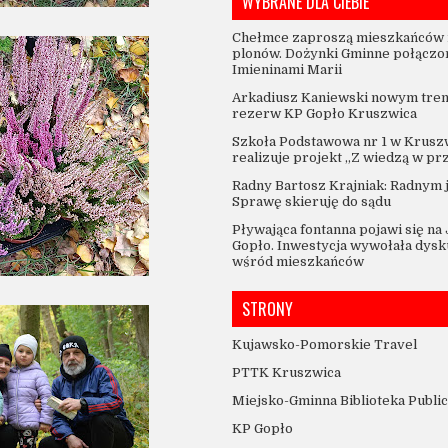
WYBRANE DLA CIEBIE
Chełmce zaproszą mieszkańców 
plonów. Dożynki Gminne połączo
Imieninami Marii
Arkadiusz Kaniewski nowym tre
rezerw KP Gopło Kruszwica
Szkoła Podstawowa nr 1 w Krusz
realizuje projekt „Z wiedzą w pr
Radny Bartosz Krajniak: Radnym 
Sprawę skieruję do sądu
Pływająca fontanna pojawi się na
Gopło. Inwestycja wywołała dysk
wśród mieszkańców
STRONY
Kujawsko-Pomorskie Travel
PTTK Kruszwica
Miejsko-Gminna Biblioteka Publi
KP Gopło