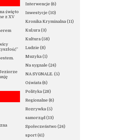
Interwencje
(6)
na święto
Inwestycje
(10)
ne z XV
Kronika Kryminalna
(11)
Kul;ura
(3)
nerem
Kultura
(58)
wicy
Ludzie
(8)
zyszłość”
Muzyka
(1)
jestem.
Na sygnale
(24)
 Jeziorze
NA SYGNALE.
(5)
usję
Oświata
(6)
Polityka
(28)
Regionalne
(6)
Rozrywka
(5)
samorząd
(13)
czna
Społeczeństwo
(24)
sport
(41)