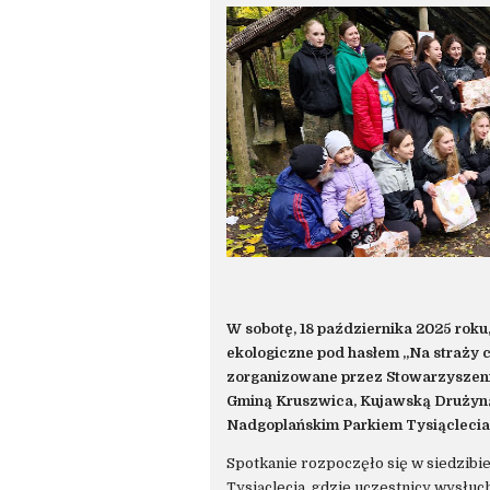
W sobotę, 18 października 2025 roku
ekologiczne pod hasłem „Na straży cz
zorganizowane przez Stowarzyszeni
Gminą Kruszwica, Kujawską Drużyną
Nadgoplańskim Parkiem Tysiąclecia
Spotkanie rozpoczęło się w siedzib
Tysiąclecia, gdzie uczestnicy wysłuc