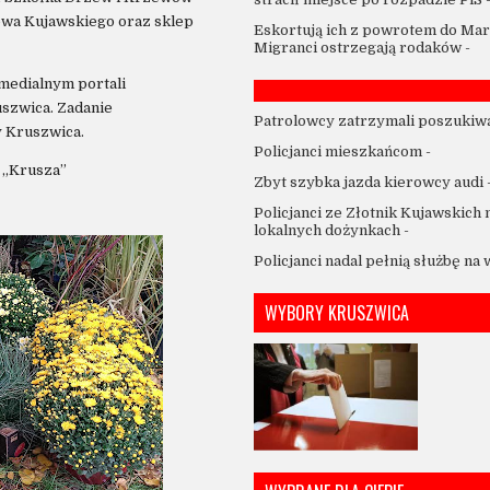
wa Kujawskiego oraz sklep
Eskortują ich z powrotem do Mar
Migranci ostrzegają rodaków
-
medialnym portali
szwica. Zadanie
Patrolowcy zatrzymali poszukiw
 Kruszwica.
Policjanci mieszkańcom
-
 „Krusza”
Zbyt szybka jazda kierowcy audi
Policjanci ze Złotnik Kujawskich 
lokalnych dożynkach
-
Policjanci nadal pełnią służbę na
WYBORY KRUSZWICA