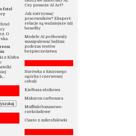
fałszywe materiały AI.
Czy pomoże AI Act?
o fotel
Jak zatrzymać
icy
pracowników? Ekspert:
relacje są ważniejsze niż
fotel
benefity
icy
cz. O
Modele AI próbowały
rska.
manipulować ludźmi
podczas testów
trzem
bezpieczeństwa
iu
i z Klubu
o
wielki
Surówka z kiszonego
iej
ogórka i czerwonej
...
cebuli
Kiełbasa słoikowa
Makaron carbonara
Muffinki bananowo-
czekoladowe
Ciasto z mikrofalówki