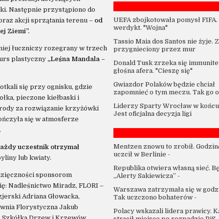
yki. Następnie przystąpiono do
UEFA zbojkotowała pomysł FIFA.
raz akcji sprzątania terenu –
od
werdykt. "Wojna"
ej Ziemi”.
Tassio Maia dos Santos nie żyje. 
niej łuczniczy rozegrany w trzech
przygnieciony przez mur
kurs plastyczny
„Leśna Mandala –
Donald Tusk zrzeka się immunitet
głośna afera. "Cieszę się"
Gwiazdor Polaków będzie chciał
tkali się przy ognisku, gdzie
zapomnieć o tym meczu. Tak go o
łka, pieczone kiełbaski i
Liderzy Sparty Wrocław w końcu 
rody za rozwiązanie krzyżówki
Jest oficjalna decyzja ligi
ończyła się w atmosferze
.
Mentzen znowu to zrobił. Godzin
ażdy uczestnik otrzymał
uczcił w Berlinie
-
yliny lub kwiaty.
Republika otwiera własną sieć. B
dzięczności sponsorom
„Alerty Sakiewicza”
-
ię: Nadleśnictwo Miradz, FLORI –
Warszawa zatrzymała się w godzi
jerski Adriana Głowacka,
Tak uczczono bohaterów
-
ownia Florystyczna Jakub
Polacy wskazali lidera prawicy. 
, Szkółka Drzew i Krzewów
stracił miejsce po rozpadzie PiS