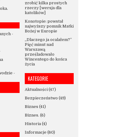
zrobić kilka prostych
rzeczy [wersja dla
oka.
katolików]
Konotopie: powstał
najwyższy pomnik Matki
Bożej w Europie
anych
-
„Dlaczego ja ocalałem?”
Pięć minut nad
Warszawą
-
prześladowało
Wincentego do końca
na
życia
 wodzie
-
KATEGORIE
Aktualności
(47)
Bezpieczeństwo
(49)
Biznes
(41)
Biznes.
(6)
Historia
(4)
Informacje
(60)