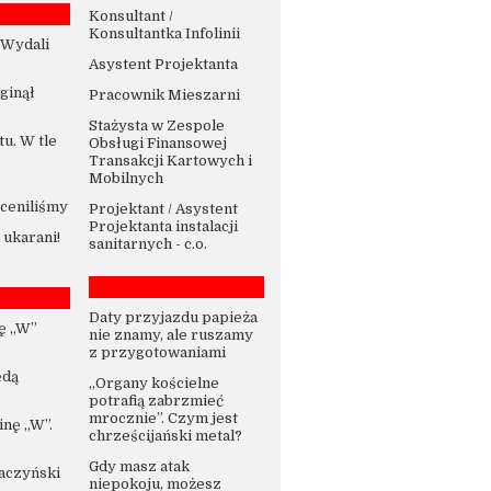
Konsultant /
Konsultantka Infolinii
 Wydali
Asystent Projektanta
Zginął
Pracownik Mieszarni
Stażysta w Zespole
u. W tle
Obsługi Finansowej
Transakcji Kartowych i
Mobilnych
ceniliśmy
Projektant / Asystent
Projektanta instalacji
ukarani!
sanitarnych - c.o.
Daty przyjazdu papieża
ę „W”
nie znamy, ale ruszamy
z przygotowaniami
ędą
„Organy kościelne
potrafią zabrzmieć
mrocznie”. Czym jest
nę „W”.
chrześcijański metal?
Gdy masz atak
Kaczyński
niepokoju, możesz
-