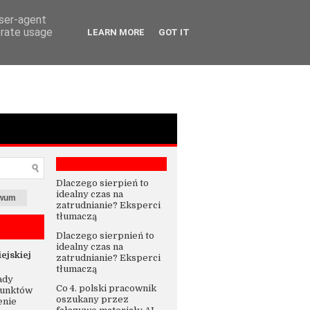
user-agent
erate usage
LEARN MORE
GOT IT
Dlaczego sierpień to
idealny czas na
iwum
zatrudnianie? Eksperci
tłumaczą
Dlaczego sierpnień to
idealny czas na
ejskiej
zatrudnianie? Eksperci
tłumaczą
ady
Co 4. polski pracownik
punktów
oszukany przez
enie