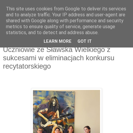
This site uses cookies from Google to deliver its services
and to analyze traffic. Your IP address and user-agent are
shared with Google along with performance and security
metrics to ensure quality of service, generate usage
▼
statistics, and to detect and address abuse.
LEARN MORE
GOT IT
wtorek, 5 listopada 2024
Uczniowie ze Sławska Wielkiego z
sukcesami w eliminacjach konkursu
recytatorskiego