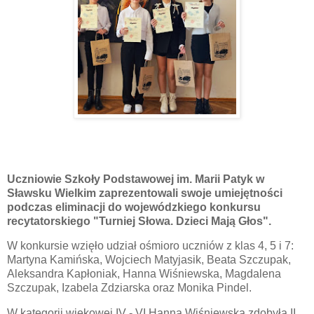
Uczniowie Szkoły Podstawowej im. Marii Patyk w
Sławsku Wielkim zaprezentowali swoje umiejętności
podczas eliminacji do wojewódzkiego konkursu
recytatorskiego "Turniej Słowa. Dzieci Mają Głos".
W konkursie wzięło udział ośmioro uczniów z klas 4, 5 i 7:
Martyna Kamińska, Wojciech Matyjasik, Beata Szczupak,
Aleksandra Kapłoniak, Hanna Wiśniewska, Magdalena
Szczupak, Izabela Zdziarska oraz Monika Pindel.
W kategorii wiekowej IV - VI Hanna Wiśniewska zdobyła II