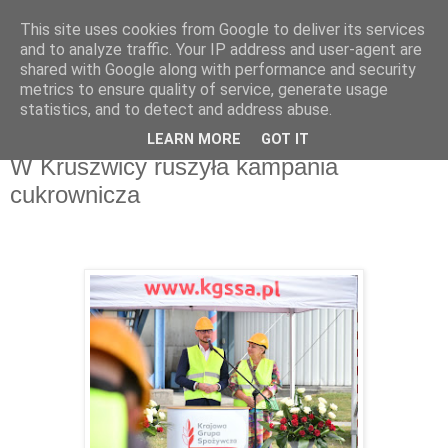
This site uses cookies from Google to deliver its services
and to analyze traffic. Your IP address and user-agent are
shared with Google along with performance and security
metrics to ensure quality of service, generate usage
▼
statistics, and to detect and address abuse.
LEARN MORE
GOT IT
wtorek, 3 września 2024
W Kruszwicy ruszyła kampania
cukrownicza