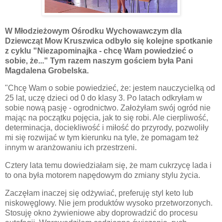
W Młodzieżowym Ośrodku Wychowawczym dla
Dziewcząt Mow Kruszwica odbyło się kolejne spotkanie
z cyklu "Niezapominajka - chcę Wam powiedzieć o
sobie, że..." Tym razem naszym gościem była Pani
Magdalena Grobelska.
"Chcę Wam o sobie powiedzieć, że: jestem nauczycielką od
25 lat, uczę dzieci od 0 do klasy 3. Po latach odkryłam w
sobie nową pasję - ogrodnictwo. Założyłam swój ogród nie
mając na początku pojęcia, jak to się robi. Ale cierpliwość,
determinacja, dociekliwość i miłość do przyrody, pozwoliły
mi się rozwijać w tym kierunku na tyle, że pomagam też
innym w aranżowaniu ich przestrzeni.
Cztery lata temu dowiedziałam się, że mam cukrzycę lada i
to ona była motorem napędowym do zmiany stylu życia.
Zaczęłam inaczej się odżywiać, preferuję styl keto lub
niskowęglowy. Nie jem produktów wysoko przetworzonych.
Stosuję okno żywieniowe aby doprowadzić do procesu