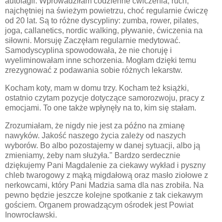
autofagii. Wprowadziłam codzienne ćwiczenia, ruch,
najchętniej na świeżym powietrzu, choć regularnie ćwiczę
od 20 lat. Są to różne dyscypliny: zumba, rower, pilates,
joga, callanetics, nordic walking, pływanie, ćwiczenia na
siłowni. Morsuję Zaczęłam regularnie medytować.
Samodyscyplina spowodowała, że nie choruję i
wyeliminowałam inne schorzenia. Mogłam dzięki temu
zrezygnować z podawania sobie różnych lekarstw.
Kocham koty, mam w domu trzy. Kocham też książki,
ostatnio czytam pozycje dotyczące samorozwoju, pracy z
emocjami. To one także wpłynęły na to, kim się stałam.
Zrozumiałam, że nigdy nie jest za późno na zmianę
nawyków. Jakość naszego życia zależy od naszych
wyborów. Bo albo pozostajemy w danej sytuacji, albo ją
zmieniamy, żeby nam służyła." Bardzo serdecznie
dziękujemy Pani Magdalenie za ciekawy wykład i pyszny
chleb twarogowy z mąką migdałową oraz masło ziołowe z
nerkowcami, który Pani Madzia sama dla nas zrobiła. Na
pewno będzie jeszcze kolejne spotkanie z tak ciekawym
gościem. Organem prowadzącym ośrodek jest Powiat
Inowrocławski.