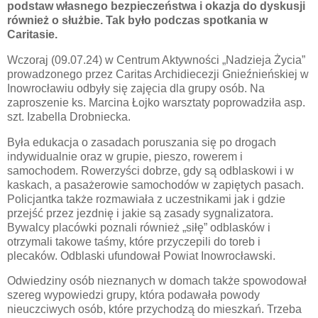
podstaw własnego bezpieczeństwa i okazja do dyskusji
również o służbie. Tak było podczas spotkania w
Caritasie.
Wczoraj (09.07.24) w Centrum Aktywności „Nadzieja Życia”
prowadzonego przez Caritas Archidiecezji Gnieźnieńskiej w
Inowrocławiu odbyły się zajęcia dla grupy osób. Na
zaproszenie ks. Marcina Łojko warsztaty poprowadziła asp.
szt. Izabella Drobniecka.
Była edukacja o zasadach poruszania się po drogach
indywidualnie oraz w grupie, pieszo, rowerem i
samochodem. Rowerzyści dobrze, gdy są odblaskowi i w
kaskach, a pasażerowie samochodów w zapiętych pasach.
Policjantka także rozmawiała z uczestnikami jak i gdzie
przejść przez jezdnię i jakie są zasady sygnalizatora.
Bywalcy placówki poznali również „siłę” odblasków i
otrzymali takowe taśmy, które przyczepili do toreb i
plecaków. Odblaski ufundował Powiat Inowrocławski.
Odwiedziny osób nieznanych w domach także spowodował
szereg wypowiedzi grupy, która podawała powody
nieuczciwych osób, które przychodzą do mieszkań. Trzeba