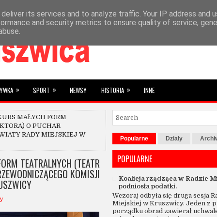
deliver its services and to analyze traffic. Your IP address and 
»
YBRANE
SUBIEKTYWNIE
formance and security metrics to ensure quality of service, gen
abuse.
»
»
»
RYWKA
SPORT
NEWSY
HISTORIA
INNE
KURS MAŁYCH FORM
KTORA) O PUCHAR
WIATY RADY MIEJSKIEJ W
Popularne
Działy
Arch
POPULARNE
FORM TEATRALNYCH (TEATR
RZEWODNICZĄCEGO KOMISJI
Koalicja rządząca w Radzie Mi
RUSZWICY
podniosła podatki.
Wczoraj odbyła się druga sesja R
y
Miejskiej w Kruszwicy. Jeden z 
porządku obrad zawierał uchwal