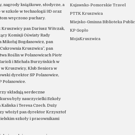
, nagrody książkowe, słodycze, a
Kujawsko-Pomorskie Travel
e w szkole w technologii 3D oraz
PTTK Kruszwica
atom wręczono puchary.
Miejsko-Gminna Biblioteka Publi
z Kruszwicy pan Dariusz Witczak,
KP Gopło
ący Komisji Oświaty Rady
MojaKruszwica
a Mikołaj Bogdanowicz, pan
”Cukrownia Kruszwica”, pan
twa Roślin w Polanowicach Piotr
arioli i Michała Burzyńskich w
” w Kruszwicy, Klub Seniora w
owski dyrektor SP Polanowice,
P Polanowice.
rzy składają serdeczne
kursu były nauczycielki Szkoły
Kaliska i Teresa Czech. Duży
y włożył pan dyrektor Krzysztof
elskim szkoły i pracownikami