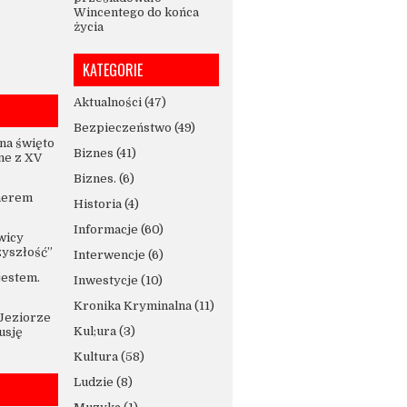
Wincentego do końca
życia
KATEGORIE
Aktualności
(47)
Bezpieczeństwo
(49)
na święto
Biznes
(41)
ne z XV
Biznes.
(6)
nerem
Historia
(4)
Informacje
(60)
wicy
zyszłość”
Interwencje
(6)
jestem.
Inwestycje
(10)
Kronika Kryminalna
(11)
 Jeziorze
Kul;ura
(3)
usję
Kultura
(58)
Ludzie
(8)