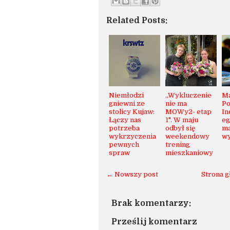
Related Posts:
Niemłodzi
„Wykluczenie
Ma
gniewni ze
nie ma
Po
stolicy Kujaw:
MOWy2- etap
In
Łączy nas
1". W maju
eg
potrzeba
odbył się
ma
wykrzyczenia
weekendowy
wy
pewnych
trening
spraw
mieszkaniowy
← Nowszy post
Strona 
Brak komentarzy:
Prześlij komentarz