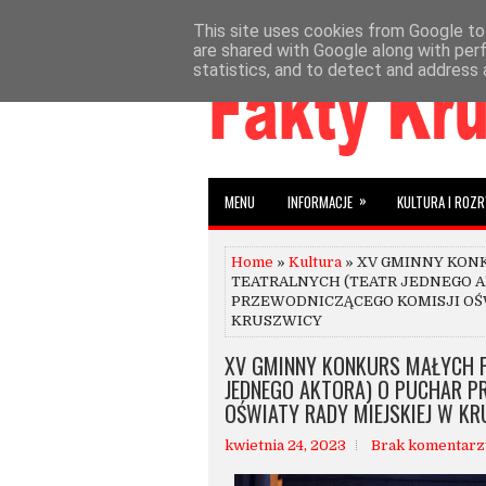
This site uses cookies from Google to 
»
»
HOME
AKTUALNOŚCI
INFORMACJE
W
are shared with Google along with per
statistics, and to detect and address 
»
MENU
INFORMACJE
KULTURA I ROZ
Home
»
Kultura
» XV GMINNY KON
TEATRALNYCH (TEATR JEDNEGO A
PRZEWODNICZĄCEGO KOMISJI OŚ
KRUSZWICY
XV GMINNY KONKURS MAŁYCH 
JEDNEGO AKTORA) O PUCHAR P
OŚWIATY RADY MIEJSKIEJ W K
kwietnia 24, 2023
Brak komentarz