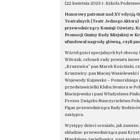
(22 kwietnia 2023 r. Szkoła Podstaw
Honorowy patronat nad XV edycją 
Teatralnych (Teatr Jednego Aktora) 
przewodniczący Komisji Oświaty, Kult
Promocji Gminy Rady Miejskiej w Kr
ufundował nagrodę główną, czyli pu
Wśród gości specjalnych był obecny
Witczak, członek rady powiatu inow
„Kruszwica” pan Marek Kościński, cz
Kruszwicy: pan Maciej Wasielewski i
Wojewody Kujawsko – Pomorskiego p
przedstawicielki Klubu Seniora w Po
Maciejewska i pani Władysława Pink
Prezes Związku Nauczycielstwa Pols
Figas przewodnicząca Rady Rodziców
zastępca.
Występy dzieci oceniało, jak zawsze
składzie: przewodnicząca pani Kryst
Magdalena Jagiełłowicz, pani Agnies