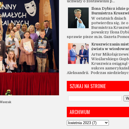
uchwały o zostawieniu p...
Ilona Dybicz idzie p
Burmistrza Kruszw
W ostatnich dniach
potwierdza się, że o 
Burmistrza Kruszw
powalczy Ilona Dybi
sprawie pisze m.in. Gazeta Pomo
Kruszwiczanin mis
świata w wiosłowan
Artur Mikołajczewsk
Wioślarskiego Gopł
Kruszwica osiągnął 
sukces aamerykańsk
Aleksandrii. Podczas niedzielnych
SZUKAJ NA STRONIE
w Waszak
ARCHIWUM