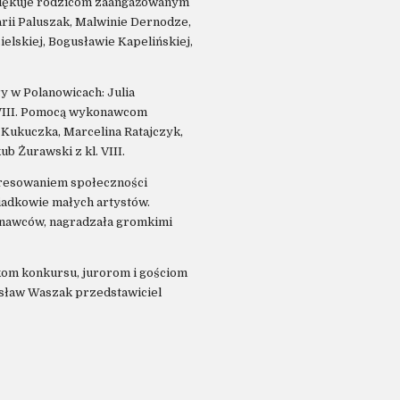
ziękuje rodzicom zaangażowanym
arii Paluszak, Malwinie Dernodze,
elskiej, Bogusławie Kapelińskiej,
 w Polanowicach: Julia
. VIII. Pomocą wykonawcom
Kukuczka, Marcelina Ratajczyk,
b Żurawski z kl. VIII.
eresowaniem społeczności
dziadkowie małych artystów.
nawców, nagradzała gromkimi
om konkursu, jurorom i gościom
osław Waszak przedstawiciel