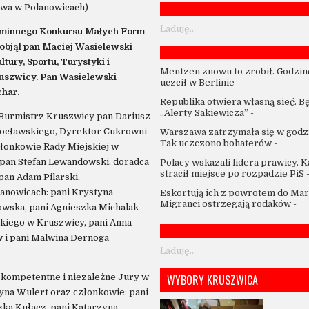
owa w Polanowicach)
Ładuję...
Gminnego Konkursu Małych Form
objął pan Maciej Wasielewski
ury, Sportu, Turystyki i
Mentzen znowu to zrobił. Godzin
uszwicy. Pan Wasielewski
uczcił w Berlinie
-
char.
Republika otwiera własną sieć. B
„Alerty Sakiewicza”
-
 Burmistrz Kruszwicy pan Dariusz
rocławskiego, Dyrektor Cukrowni
Warszawa zatrzymała się w godzi
Tak uczczono bohaterów
-
łonkowie Rady Miejskiej w
 pan Stefan Lewandowski, doradca
Polacy wskazali lidera prawicy. 
stracił miejsce po rozpadzie PiS
an Adam Pilarski,
lanowicach: pani Krystyna
Eskortują ich z powrotem do Mar
Migranci ostrzegają rodaków
-
owska, pani Agnieszka Michalak
kiego w Kruszwicy, pani Anna
 i pani Malwina Dernoga
Ładuję...
, kompetentne i niezależne Jury w
WYBORY KRUSZWICA
yna Wulert oraz członkowie: pani
zka Kułacz, pani Katarzyna