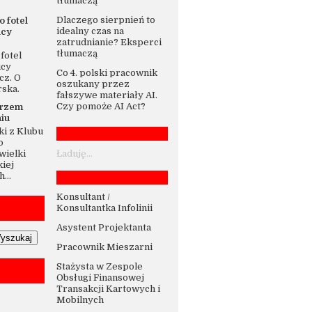
tłumaczą
Dlaczego sierpnień to
o fotel
idealny czas na
icy
zatrudnianie? Eksperci
tłumaczą
fotel
icy
Co 4. polski pracownik
cz. O
oszukany przez
rska.
fałszywe materiały AI.
Czy pomoże AI Act?
trzem
iu
i z Klubu
o
wielki
Ładuję...
iej
...
Konsultant /
Konsultantka Infolinii
Asystent Projektanta
Pracownik Mieszarni
Stażysta w Zespole
Obsługi Finansowej
Transakcji Kartowych i
Mobilnych