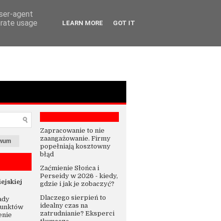
user-agent
erate usage
LEARN MORE
GOT IT
Zapracowanie to nie
zaangażowanie. Firmy
iwum
popełniają kosztowny
błąd
Zaćmienie Słońca i
Perseidy w 2026 - kiedy,
ejskiej
gdzie i jak je zobaczyć?
Dlaczego sierpień to
ady
idealny czas na
punktów
zatrudnianie? Eksperci
enie