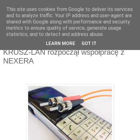
This site uses cookies from Google to deliver its services
and to analyze traffic. Your IP address and user-agent are
shared with Google along with performance and security
metrics to ensure quality of service, generate usage
▼
statistics, and to detect and address abuse.
LEARN MORE
GOT IT
poniedziałek, 27 lutego 2023
KRUSZ-LAN rozpoczął współpracę z
NEXERA