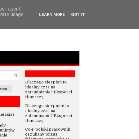
user-agent
erate usage
LEARN MORE
GOT IT
Dlaczego sierpień to
idealny czas na
iwum
zatrudnianie? Eksperci
tłumaczą
Dlaczego sierpnień to
idealny czas na
ejskiej
zatrudnianie? Eksperci
tłumaczą
ady
Co 4. polski pracownik
punktów
oszukany przez
enie