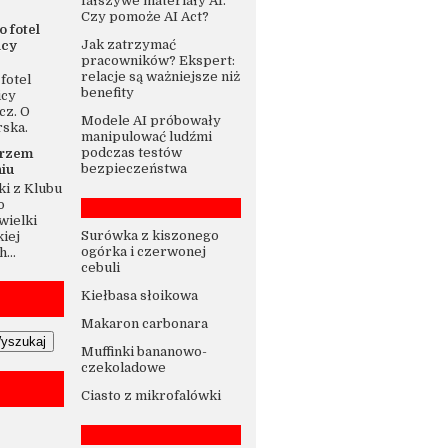
fałszywe materiały AI.
Czy pomoże AI Act?
o fotel
Jak zatrzymać
icy
pracowników? Ekspert:
relacje są ważniejsze niż
fotel
benefity
icy
cz. O
Modele AI próbowały
rska.
manipulować ludźmi
podczas testów
trzem
bezpieczeństwa
iu
i z Klubu
o
wielki
Surówka z kiszonego
iej
ogórka i czerwonej
...
cebuli
Kiełbasa słoikowa
Makaron carbonara
Muffinki bananowo-
czekoladowe
Ciasto z mikrofalówki