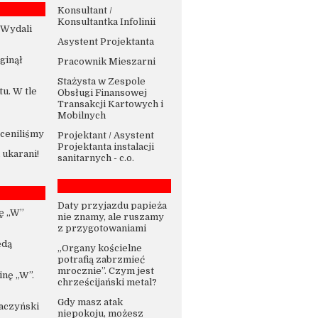
Konsultant /
Konsultantka Infolinii
 Wydali
Asystent Projektanta
Zginął
Pracownik Mieszarni
Stażysta w Zespole
u. W tle
Obsługi Finansowej
Transakcji Kartowych i
Mobilnych
ceniliśmy
Projektant / Asystent
Projektanta instalacji
ukarani!
sanitarnych - c.o.
Daty przyjazdu papieża
ę „W”
nie znamy, ale ruszamy
z przygotowaniami
ędą
„Organy kościelne
potrafią zabrzmieć
mrocznie”. Czym jest
nę „W”.
chrześcijański metal?
Gdy masz atak
Kaczyński
niepokoju, możesz
-