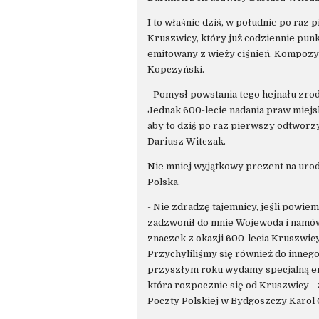
I to właśnie dziś, w południe po raz
Kruszwicy, który już codziennie punk
emitowany z wieży ciśnień. Kompozy
Kopczyński.
- Pomysł powstania tego hejnału zrodz
Jednak 600-lecie nadania praw miejski
aby to dziś po raz pierwszy odtworz
Dariusz Witczak.
Nie mniej wyjątkowy prezent na uro
Polska.
- Nie zdradzę tajemnicy, jeśli powi
zadzwonił do mnie Wojewoda i namów
znaczek z okazji 600-lecia Kruszwicy
Przychyliliśmy się również do inne
przyszłym roku wydamy specjalną emi
która rozpocznie się od Kruszwicy– 
Poczty Polskiej w Bydgoszczy Karol 