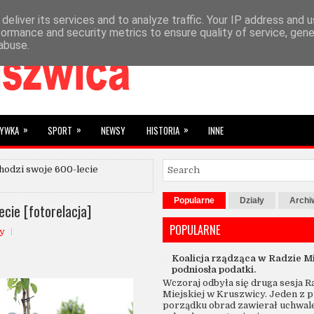
deliver its services and to analyze traffic. Your IP address and 
»
YBRANE
SUBIEKTYWNIE
formance and security metrics to ensure quality of service, gen
abuse.
»
»
»
RYWKA
SPORT
NEWSY
HISTORIA
INNE
hodzi swoje 600-lecie
Popularne
Działy
Arch
cie [fotorelacja]
POPULARNE
y
Koalicja rządząca w Radzie Mi
podniosła podatki.
Wczoraj odbyła się druga sesja R
Miejskiej w Kruszwicy. Jeden z 
porządku obrad zawierał uchwal