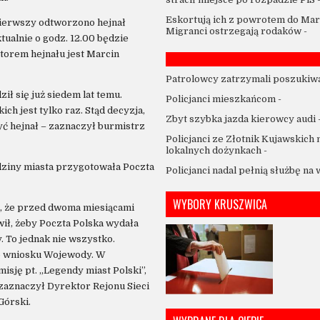
Eskortują ich z powrotem do Mar
 pierwszy odtworzono hejnał
Migranci ostrzegają rodaków
-
tualnie o godz. 12.00 będzie
torem hejnału jest Marcin
Patrolowcy zatrzymali poszukiw
ił się już siedem lat temu.
Policjanci mieszkańcom
-
ch jest tylko raz. Stąd decyzja,
Zbyt szybka jazda kierowcy audi
yć hejnał – zaznaczył burmistrz
Policjanci ze Złotnik Kujawskich 
lokalnych dożynkach
-
dziny miasta przygotowała Poczta
Policjanci nadal pełnią służbę na
WYBORY KRUSZWICA
em, że przed dwoma miesiącami
ił, żeby Poczta Polska wydała
. To jednak nie wszystko.
go wniosku Wojewody. W
sję pt. „Legendy miast Polski”,
zaznaczył Dyrektor Rejonu Sieci
Górski.