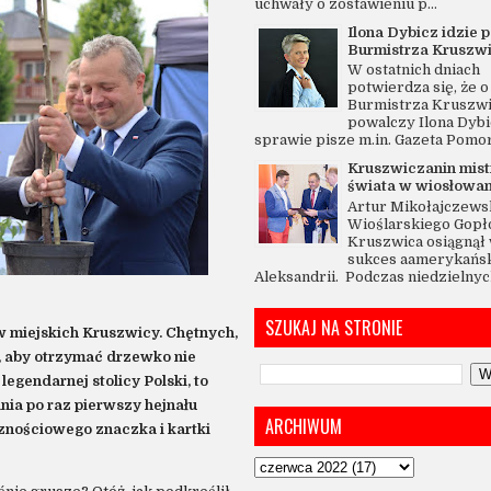
uchwały o zostawieniu p...
Ilona Dybicz idzie p
Burmistrza Kruszw
W ostatnich dniach
potwierdza się, że o 
Burmistrza Kruszw
powalczy Ilona Dybi
sprawie pisze m.in. Gazeta Pomo
Kruszwiczanin mis
świata w wiosłowan
Artur Mikołajczewsk
Wioślarskiego Gopł
Kruszwica osiągnął 
sukces aamerykańsk
Aleksandrii. Podczas niedzielnych
SZUKAJ NA STRONIE
w miejskich Kruszwicy. Chętnych,
, aby otrzymać drzewko nie
legendarnej stolicy Polski, to
nia po raz pierwszy hejnału
ARCHIWUM
znościowego znaczka i kartki