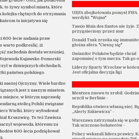
nie grusze? Otóż, jak podkreślił
, to żywy symbol miasta, które
UEFA zbojkotowała pomysł FIFA.
a kolejka chętnych do otrzymania
werdykt. "Wojna"
zkańcom ta inicjatywa się
Tassio Maia dos Santos nie żyje. 
przygnieciony przez mur
i 600-lecie nadania praw
Donald Tusk zrzeka się immunitet
głośna afera. "Cieszę się"
 warto podkreślić, iż
ć zachodnia dostała wcześniej,
Gwiazdor Polaków będzie chciał
zapomnieć o tym meczu. Tak go o
 Wojewoda Kujawsko-Pomorski
czył w dzisiejszych obchodach,
Liderzy Sparty Wrocław w końcu 
Jest oficjalna decyzja ligi
tki państwa polskiego.
tki naszej Ojczyzny. Wiele bardzo
ązanych jest z naszym miastem.
Mentzen znowu to zrobił. Godzin
to miejsce, w którym naprawdę
uczcił w Berlinie
-
gendarną stolicą Polski związane
Republika otwiera własną sieć. B
imierz Wielki, który wybudował
„Alerty Sakiewicza”
-
zał Kruszwicę. To też Zawisza
Warszawa zatrzymała się w godzi
aznaczył wojewoda, któremu za
Tak uczczono bohaterów
-
hodów 600-lecia podziękował
Polacy wskazali lidera prawicy. 
k.
stracił miejsce po rozpadzie PiS