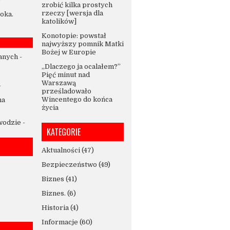
zrobić kilka prostych
rzeczy [wersja dla
oka.
katolików]
Konotopie: powstał
najwyższy pomnik Matki
Bożej w Europie
anych
-
„Dlaczego ja ocalałem?”
Pięć minut nad
Warszawą
-
prześladowało
Wincentego do końca
na
życia
 wodzie
-
KATEGORIE
Aktualności
(47)
Bezpieczeństwo
(49)
Biznes
(41)
Biznes.
(6)
Historia
(4)
Informacje
(60)