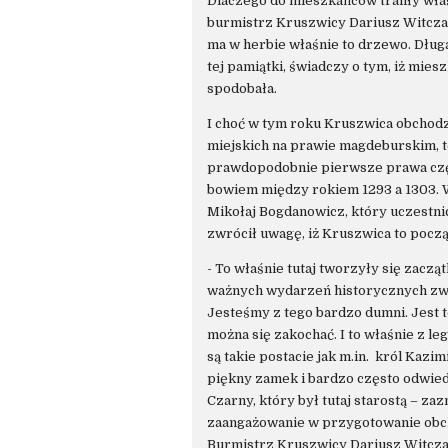
Dlaczego do mieszkańców trafiły właś
burmistrz Kruszwicy Dariusz Witczak
ma w herbie właśnie to drzewo. Dług
tej pamiątki, świadczy o tym, iż mies
spodobała.
I choć w tym roku Kruszwica obchodz
miejskich na prawie magdeburskim, to
prawdopodobnie pierwsze prawa częś
bowiem między rokiem 1293 a 1303.
Mikołaj Bogdanowicz, który uczestni
zwrócił uwagę, iż Kruszwica to począ
- To właśnie tutaj tworzyły się zaczą
ważnych wydarzeń historycznych zwi
Jesteśmy z tego bardzo dumni. Jest 
można się zakochać. I to właśnie z le
są takie postacie jak m.in. król Kaz
piękny zamek i bardzo często odwied
Czarny, który był tutaj starostą – z
zaangażowanie w przygotowanie obc
Burmistrz Kruszwicy Dariusz Witcza