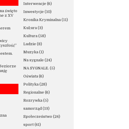
Interwencje
(6)
na święto
Inwestycje
(10)
ne z XV
Kronika Kryminalna
(11)
Kul;ura
(3)
nerem
Kultura
(58)
wicy
Ludzie
(8)
zyszłość”
Muzyka
(1)
jestem.
Na sygnale
(24)
 Jeziorze
NA SYGNALE.
(5)
usję
Oświata
(6)
Polityka
(28)
Regionalne
(6)
Rozrywka
(5)
samorząd
(13)
czna
Społeczeństwo
(24)
sport
(41)