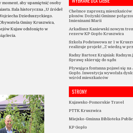
WYBRANE DLA CIEBIE
y moment, aby upamiętnić osoby
asta. Sala historyczna „U źródeł
Chełmce zaproszą mieszkańców 
plonów. Dożynki Gminne połączo
. Wojciecha Dzieduszyckiego.
Imieninami Marii
Obywatela Gminy Kruszwica,
Arkadiusz Kaniewski nowym tre
iejów Kujaw odsłonięto w
rezerw KP Gopło Kruszwica
iąclecia.
Szkoła Podstawowa nr 1 w Krusz
realizuje projekt „Z wiedzą w pr
Radny Bartosz Krajniak: Radnym 
Sprawę skieruję do sądu
Pływająca fontanna pojawi się na
Gopło. Inwestycja wywołała dysk
wśród mieszkańców
STRONY
Kujawsko-Pomorskie Travel
PTTK Kruszwica
Miejsko-Gminna Biblioteka Publi
KP Gopło