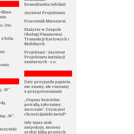
Konsultantka Infolinii
ydliwe
Asystent Projektanta
miu
Pracownik Mieszarni
o. Oto
Stażysta w Zespole
Obsługi Finansowej
 z bólu.
Transakcji Kartowych i
Mobilnych
ny.
Projektant / Asystent
Projektanta instalacji
sanitarnych - c.o.
ronto.
Daty przyjazdu papieża
nie znamy, ale ruszamy
ę „W”
z przygotowaniami
„Organy kościelne
ędą
potrafią zabrzmieć
mrocznie”. Czym jest
chrześcijański metal?
nę „W”.
Gdy masz atak
niepokoju, możesz
Kaczyński
zrobić kilka prostych
-