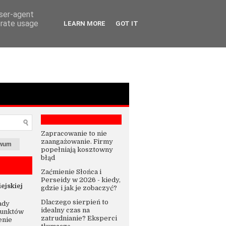
user-agent
erate usage
LEARN MORE
GOT IT
Zapracowanie to nie
zaangażowanie. Firmy
iwum
popełniają kosztowny
błąd
Zaćmienie Słońca i
Perseidy w 2026 - kiedy,
ejskiej
gdzie i jak je zobaczyć?
Dlaczego sierpień to
ady
idealny czas na
punktów
zatrudnianie? Eksperci
enie