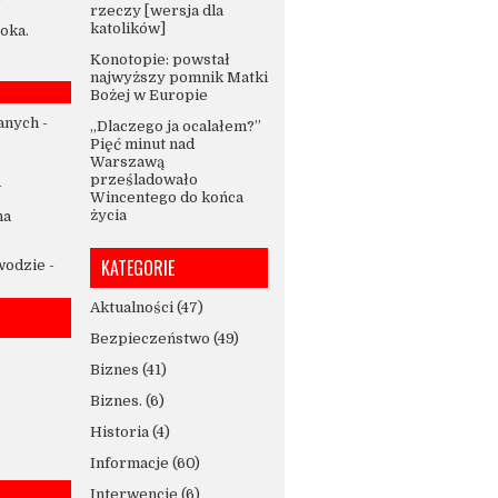
rzeczy [wersja dla
katolików]
oka.
Konotopie: powstał
najwyższy pomnik Matki
Bożej w Europie
anych
-
„Dlaczego ja ocalałem?”
Pięć minut nad
Warszawą
prześladowało
-
Wincentego do końca
życia
na
KATEGORIE
 wodzie
-
Aktualności
(47)
Bezpieczeństwo
(49)
Biznes
(41)
Biznes.
(6)
Historia
(4)
Informacje
(60)
Interwencje
(6)