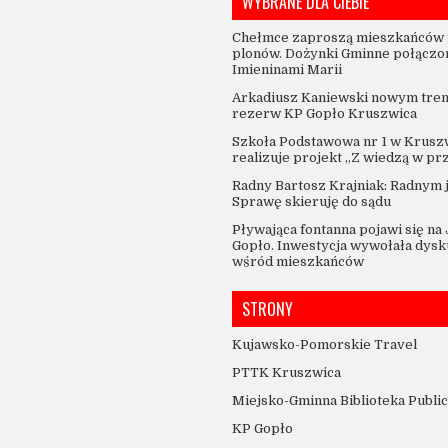
WYBRANE DLA CIEBIE
Chełmce zaproszą mieszkańców 
plonów. Dożynki Gminne połączo
Imieninami Marii
Arkadiusz Kaniewski nowym tre
rezerw KP Gopło Kruszwica
Szkoła Podstawowa nr 1 w Krusz
realizuje projekt „Z wiedzą w pr
Radny Bartosz Krajniak: Radnym 
Sprawę skieruję do sądu
Pływająca fontanna pojawi się na
Gopło. Inwestycja wywołała dysk
wśród mieszkańców
STRONY
Kujawsko-Pomorskie Travel
PTTK Kruszwica
Miejsko-Gminna Biblioteka Publi
KP Gopło