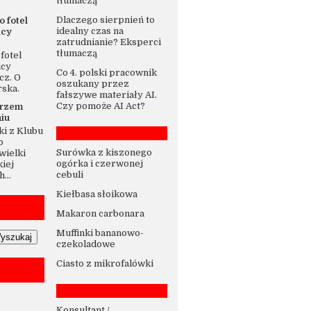
tłumaczą
Dlaczego sierpnień to
o fotel
idealny czas na
icy
zatrudnianie? Eksperci
tłumaczą
fotel
icy
Co 4. polski pracownik
cz. O
oszukany przez
rska.
fałszywe materiały AI.
Czy pomoże AI Act?
trzem
iu
i z Klubu
o
Surówka z kiszonego
wielki
ogórka i czerwonej
iej
cebuli
...
Kiełbasa słoikowa
Makaron carbonara
Muffinki bananowo-
czekoladowe
Ciasto z mikrofalówki
Konsultant /