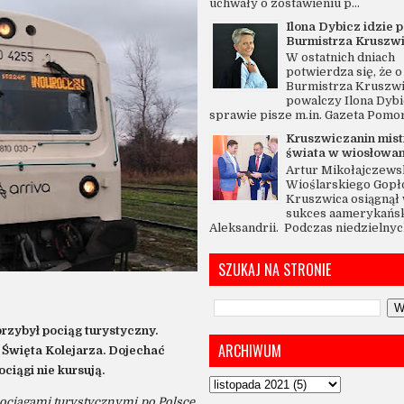
uchwały o zostawieniu p...
Ilona Dybicz idzie p
Burmistrza Kruszw
W ostatnich dniach
potwierdza się, że o 
Burmistrza Kruszw
powalczy Ilona Dybi
sprawie pisze m.in. Gazeta Pomo
Kruszwiczanin mis
świata w wiosłowan
Artur Mikołajczewsk
Wioślarskiego Gopł
Kruszwica osiągnął 
sukces aamerykańsk
Aleksandrii. Podczas niedzielnych
SZUKAJ NA STRONIE
rzybył pociąg turystyczny.
ARCHIWUM
Święta Kolejarza. Dojechać
ciągi nie kursują.
y pociągami turystycznymi po Polsce.