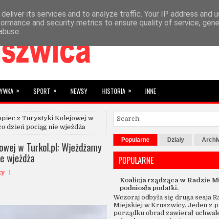
deliver its services and to analyze traffic. Your IP address and 
»
YBRANE
SUBIEKTYWNIE
formance and security metrics to ensure quality of service, gen
abuse.
»
»
»
RYWKA
SPORT
NEWSY
HISTORIA
INNE
piec z Turystyki Kolejowej w
co dzień pociąg nie wjeżdża
Popularne
Działy
Arch
jowej w Turkol.pl: Wjeżdżamy
ie wjeżdża
POPULARNE
zy
Koalicja rządząca w Radzie Mi
podniosła podatki.
Wczoraj odbyła się druga sesja R
Miejskiej w Kruszwicy. Jeden z 
porządku obrad zawierał uchwal