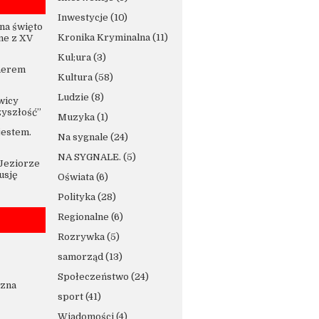
Inwestycje
(10)
na święto
Kronika Kryminalna
(11)
ne z XV
Kul;ura
(3)
nerem
Kultura
(58)
Ludzie
(8)
wicy
zyszłość”
Muzyka
(1)
jestem.
Na sygnale
(24)
NA SYGNALE.
(5)
 Jeziorze
usję
Oświata
(6)
Polityka
(28)
Regionalne
(6)
Rozrywka
(5)
samorząd
(13)
Społeczeństwo
(24)
czna
sport
(41)
Wiadomości
(4)