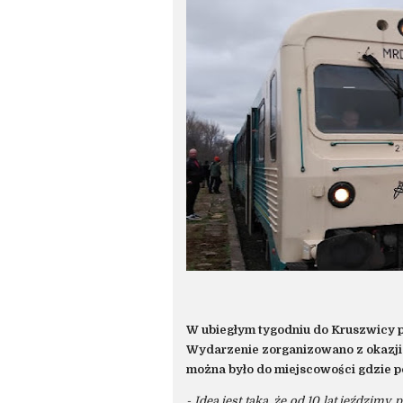
W ubiegłym tygodniu do Kruszwicy p
Wydarzenie zorganizowano z okazji 
można było do miejscowości gdzie po
- Idea jest taka, że od 10 lat jeździm