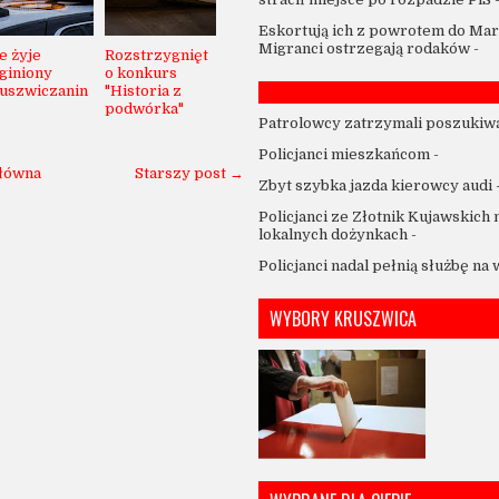
Eskortują ich z powrotem do Mar
Migranci ostrzegają rodaków
-
e żyje
Rozstrzygnięt
giniony
o konkurs
uszwiczanin
"Historia z
podwórka"
Patrolowcy zatrzymali poszukiw
Policjanci mieszkańcom
-
główna
Starszy post →
Zbyt szybka jazda kierowcy audi
Policjanci ze Złotnik Kujawskich 
lokalnych dożynkach
-
Policjanci nadal pełnią służbę na
WYBORY KRUSZWICA