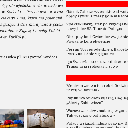
ciąg nie wjeżdża, w różne ciekawe
Górnik Zabrze wypunktował wst
 w Świeciu - Przechowie, a teraz
błędy rywali. Cztery gole w Rado
iekawa linia, która ma potencjał.
Spektakularny atak po zwycięstw
nas gorąco. I dziś mamy znów pełen
nowy lider 83. Tour de Pologne
cinka, z Kujaw, i z całej Polski -
Okropny faul. Gwiazdor zwijał się
owa TurKol.pl.
Poważne konsekwencje
Ferran Torres odejdzie z Barcelo
Porozumiał się z gigantem
kruszwica.pl/ Krzysztof Kardacz
Iga Świątek - Marta Kostiuk w To
Transmisja i relacja na żywo
Mentzen znowu to zrobił. Godzin
uczcił w Berlinie
-
Republika otwiera własną sieć. B
„Alerty Sakiewicza”
-
Warszawa zatrzymała się w godzi
Tak uczczono bohaterów
-
Polacy wskazali lidera prawicy. 
stracił miejsce po rozpadzie PiS