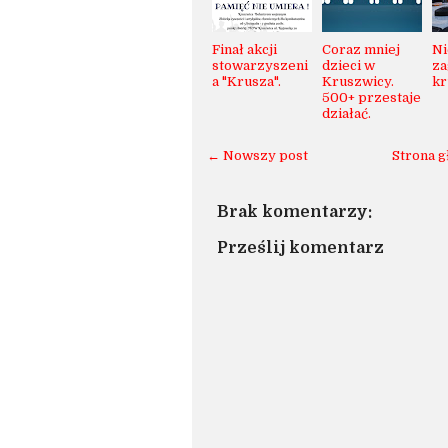
Finał akcji
Coraz mniej
Ni
stowarzyszeni
dzieci w
za
a "Krusza".
Kruszwicy.
kr
500+ przestaje
działać.
← Nowszy post
Strona 
Brak komentarzy:
Prześlij komentarz