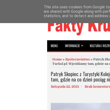
This site uses cookies from Google to 
»
»
HOME
AKTUALNOŚCI
INFORMACJE
W
are shared with Google along with per
statistics, and to detect and address 
»
MENU
INFORMACJE
KULTURA I ROZ
Home
»
Społeczeństwo
» Patryk Sko
Turkol.pl: Wjeżdżamy tam, gdzie na 
Patryk Skopiec z Turystyki Kole
tam, gdzie na co dzień pociąg n
listopada 22, 2021
Brak komentar