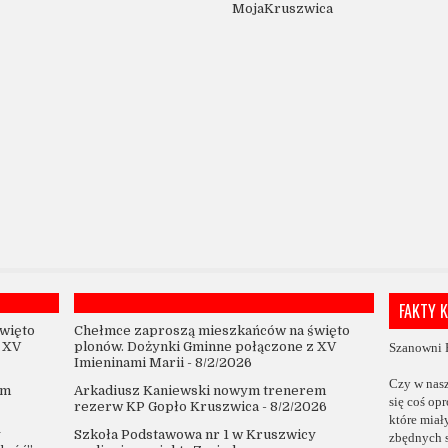
MojaKruszwica
FAKTY 
więto
Chełmce zaproszą mieszkańców na święto
 XV
plonów. Dożynki Gminne połączone z XV
Szanowni 
Imieninami Marii
- 8/2/2026
Czy w nas
em
Arkadiusz Kaniewski nowym trenerem
się coś op
rezerw KP Gopło Kruszwica
- 8/2/2026
które
miał
y
Szkoła Podstawowa nr 1 w Kruszwicy
zbędnych 