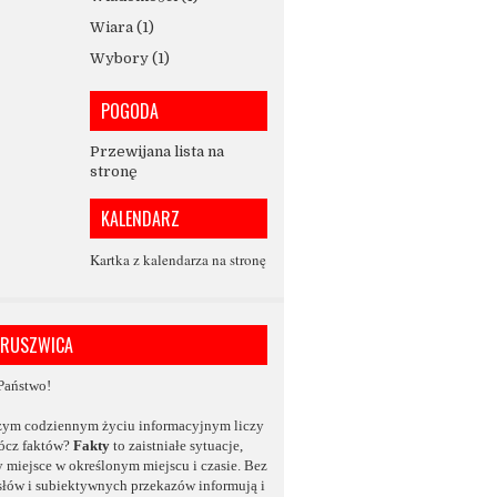
Wiara
(1)
Wybory
(1)
POGODA
Przewijana lista na
stronę
KALENDARZ
Kartka z kalendarza na stronę
KRUSZWICA
Państwo!
zym codziennym życiu informacyjnym
liczy
rócz faktów?
Fakty
to zaistniałe sytuacje,
y miejsce w określonym miejscu i czasie.
Bez
słów
i subiektywnych przekazów informują i