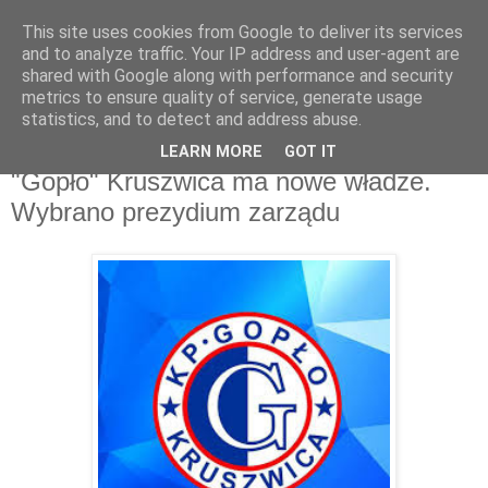
This site uses cookies from Google to deliver its services
and to analyze traffic. Your IP address and user-agent are
shared with Google along with performance and security
metrics to ensure quality of service, generate usage
▼
statistics, and to detect and address abuse.
LEARN MORE
GOT IT
piątek, 2 sierpnia 2019
"Gopło" Kruszwica ma nowe władze.
Wybrano prezydium zarządu