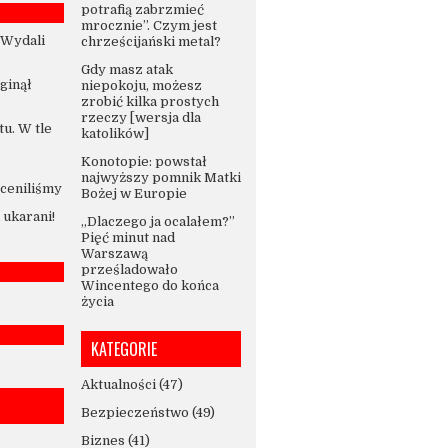
potrafią zabrzmieć
mrocznie”. Czym jest
 Wydali
chrześcijański metal?
Gdy masz atak
Zginął
niepokoju, możesz
zrobić kilka prostych
rzeczy [wersja dla
u. W tle
katolików]
Konotopie: powstał
najwyższy pomnik Matki
ceniliśmy
Bożej w Europie
ukarani!
„Dlaczego ja ocalałem?”
Pięć minut nad
Warszawą
prześladowało
Wincentego do końca
życia
KATEGORIE
Aktualności
(47)
Bezpieczeństwo
(49)
Biznes
(41)