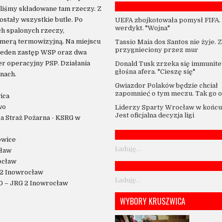
aliśmy składowane tam rzeczy. Z
stały wszystkie butle. Po
UEFA zbojkotowała pomysł FIFA.
werdykt. "Wojna"
h spalonych rzeczy,
merą termowizyjną. Na miejscu
Tassio Maia dos Santos nie żyje. 
przygnieciony przez mur
 jeden zastęp WSP oraz dwa
er operacyjny PSP. Działania
Donald Tusk zrzeka się immunitet
głośna afera. "Cieszę się"
nach.
Gwiazdor Polaków będzie chciał
zapomnieć o tym meczu. Tak go o
ica
wo
Liderzy Sparty Wrocław w końcu 
Jest oficjalna decyzja ligi
a Straż Pożarna - KSRG w
owice
Ładuję...
cław
ocław
 2 Inowrocław
Ładuję...
0 – JRG 2 Inowrocław
WYBORY KRUSZWICA