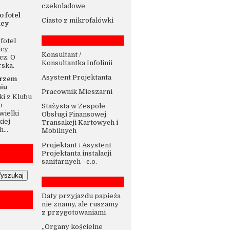
czekoladowe
o fotel
Ciasto z mikrofalówki
icy
fotel
icy
Konsultant /
cz. O
Konsultantka Infolinii
rska.
Asystent Projektanta
trzem
iu
Pracownik Mieszarni
i z Klubu
o
Stażysta w Zespole
wielki
Obsługi Finansowej
iej
Transakcji Kartowych i
...
Mobilnych
Projektant / Asystent
Projektanta instalacji
sanitarnych - c.o.
Daty przyjazdu papieża
nie znamy, ale ruszamy
z przygotowaniami
„Organy kościelne