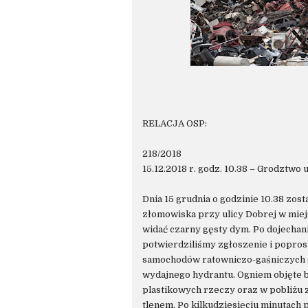
RELACJA OSP:
218/2018
15.12.2018 r. godz. 10.38 – Grodztwo
Dnia 15 grudnia o godzinie 10.38 zo
złomowiska przy ulicy Dobrej w miej
widać czarny gęsty dym. Po dojechan
potwierdziliśmy zgłoszenie i popros
samochodów ratowniczo-gaśniczych g
wydajnego hydrantu. Ogniem objęte 
plastikowych rzeczy oraz w pobliżu 
tlenem. Po kilkudziesięciu minutach 