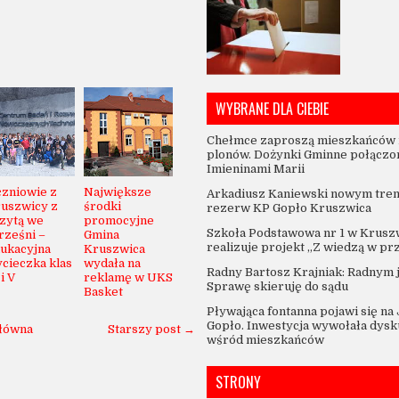
WYBRANE DLA CIEBIE
Chełmce zaproszą mieszkańców 
plonów. Dożynki Gminne połączo
Imieninami Marii
zniowie z
Największe
Arkadiusz Kaniewski nowym tre
uszwicy z
środki
rezerw KP Gopło Kruszwica
zytą we
promocyjne
Szkoła Podstawowa nr 1 w Krusz
ześni –
Gmina
realizuje projekt „Z wiedzą w pr
ukacyjna
Kruszwica
cieczka klas
wydała na
Radny Bartosz Krajniak: Radnym 
 i V
reklamę w UKS
Sprawę skieruję do sądu
Basket
Pływająca fontanna pojawi się na
Gopło. Inwestycja wywołała dysk
główna
Starszy post →
wśród mieszkańców
STRONY