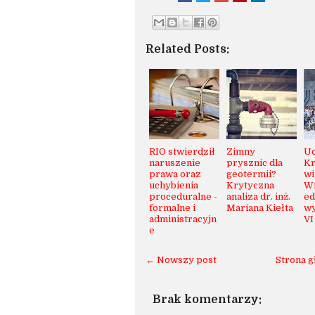
Related Posts:
RIO stwierdził
Zimny
Uc
naruszenie
prysznic dla
Kr
prawa oraz
geotermii?
wi
uchybienia
Krytyczna
Wr
proceduralne -
analiza dr. inż.
ed
formalne i
Mariana Kiełta
wy
administracyjn
VI
e
← Nowszy post
Strona 
Brak komentarzy: