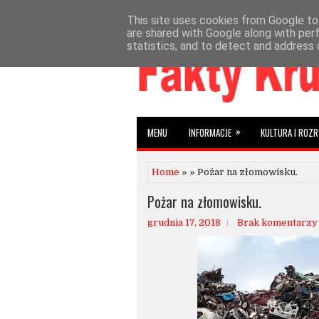
This site uses cookies from Google to 
»
»
HOME
AKTUALNOŚCI
INFORMACJE
W
are shared with Google along with per
statistics, and to detect and address 
»
MENU
INFORMACJE
KULTURA I ROZ
Home
» » Pożar na złomowisku.
Pożar na złomowisku.
grudnia 17, 2018
Brak komentarzy