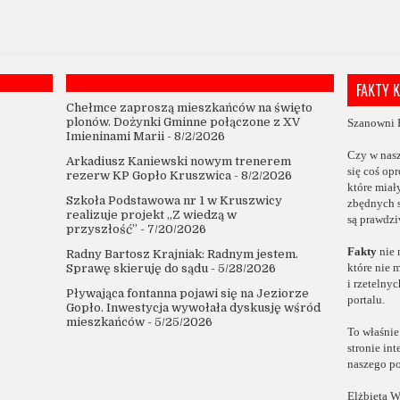
FAKTY 
Chełmce zaproszą mieszkańców na święto
plonów. Dożynki Gminne połączone z XV
Szanowni 
Imieninami Marii
- 8/2/2026
Czy w nas
Arkadiusz Kaniewski nowym trenerem
się coś op
rezerw KP Gopło Kruszwica
- 8/2/2026
które
miał
Szkoła Podstawowa nr 1 w Kruszwicy
zbędnych 
realizuje projekt „Z wiedzą w
są prawdzi
przyszłość”
- 7/20/2026
Fakty
nie 
Radny Bartosz Krajniak: Radnym jestem.
które
nie 
Sprawę skieruję do sądu
- 5/28/2026
i rzetelny
Pływająca fontanna pojawi się na Jeziorze
portalu.
Gopło. Inwestycja wywołała dyskusję wśród
mieszkańców
- 5/25/2026
To właśnie
stronie in
naszego po
Elżbieta W