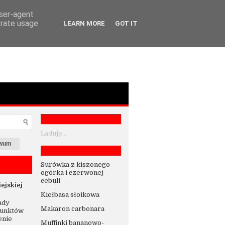
user-agent
erate usage
LEARN MORE
GOT IT
Ładuję...
iwum
Surówka z kiszonego
ogórka i czerwonej
cebuli
ejskiej
Kiełbasa słoikowa
ady
Makaron carbonara
punktów
enie
Muffinki bananowo-