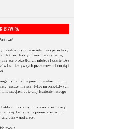
KRUSZWICA
Państwo!
zym codziennym życiu informacyjnym
liczy
rócz faktów?
Fakty
to zaistniałe sytuacje,
y miejsce w określonym miejscu i czasie.
Bez
słów
i subiektywnych przekazów informują i
we.
mogą być spekulacjami ani wydarzeniami,
miały jeszcze miejsca. Tylko na prawdziwych
ch
informacjach opieramy istnienie naszego
Fakty
zamierzamy
prezentować na naszej
ternetowej. Liczymy na
pomoc w rozwoju
rtalu oraz współpracę.
iśniewska