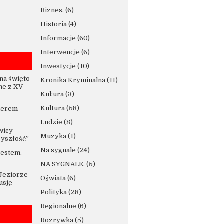
Biznes.
(6)
Historia
(4)
Informacje
(60)
Interwencje
(6)
Inwestycje
(10)
na święto
Kronika Kryminalna
(11)
ne z XV
Kul;ura
(3)
Kultura
(58)
nerem
Ludzie
(8)
wicy
Muzyka
(1)
zyszłość”
Na sygnale
(24)
jestem.
NA SYGNALE.
(5)
 Jeziorze
Oświata
(6)
usję
Polityka
(28)
Regionalne
(6)
Rozrywka
(5)