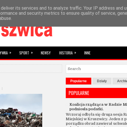
deliver its services and to analyze traffic. Your IP address and 
»
YBRANE
SUBIEKTYWNIE
formance and security metrics to ensure quality of service, gen
abuse.
»
»
»
RYWKA
SPORT
NEWSY
HISTORIA
INNE
Popularne
Działy
Arch
POPULARNE
Koalicja rządząca w Radzie Mi
podniosła podatki.
Wczoraj odbyła się druga sesja R
Miejskiej w Kruszwicy. Jeden z 
porządku obrad zawierał uchwal