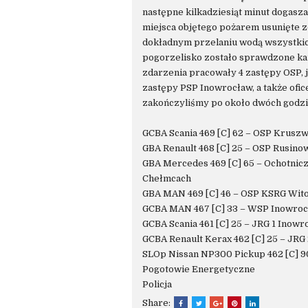
następne kilkadziesiąt minut dogasz
miejsca objętego pożarem usunięte zo
dokładnym przelaniu wodą wszystkic
pogorzelisko zostało sprawdzone ka
zdarzenia pracowały 4 zastępy OSP,
zastępy PSP Inowrocław, a także ofic
zakończyliśmy po około dwóch godzi
GCBA Scania 469 [C] 62 – OSP Kruszw
GBA Renault 468 [C] 25 – OSP Rusino
GBA Mercedes 469 [C] 65 – Ochotnicz
Chełmcach
GBA MAN 469 [C] 46 – OSP KSRG Wit
GCBA MAN 467 [C] 33 – WSP Inowro
GCBA Scania 461 [C] 25 – JRG 1 Inowr
GCBA Renault Kerax 462 [C] 25 – JRG
SLOp Nissan NP300 Pickup 462 [C] 9
Pogotowie Energetyczne
Policja
Share: