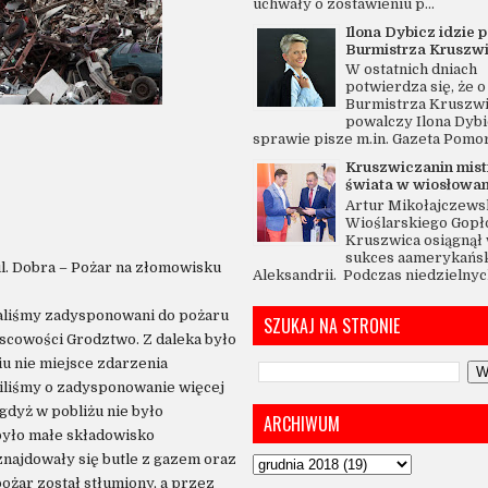
uchwały o zostawieniu p...
Ilona Dybicz idzie p
Burmistrza Kruszw
W ostatnich dniach
potwierdza się, że o 
Burmistrza Kruszw
powalczy Ilona Dybi
sprawie pisze m.in. Gazeta Pomo
Kruszwiczanin mis
świata w wiosłowan
Artur Mikołajczewsk
Wioślarskiego Gopł
Kruszwica osiągnął 
sukces aamerykańsk
 ul. Dobra – Pożar na złomowisku
Aleksandrii. Podczas niedzielnych
staliśmy zadysponowani do pożaru
SZUKAJ NA STRONIE
scowości Grodztwo. Z daleka było
iu nie miejsce zdarzenia
iliśmy o zadysponowanie więcej
dyż w pobliżu nie było
ARCHIWUM
było małe składowisko
znajdowały się butle z gazem oraz
pożar został stłumiony, a przez