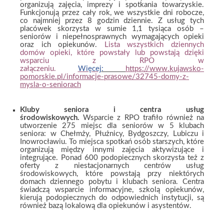
organizują zajęcia, imprezy i spotkania towarzyskie.
Funkcjonują przez cały rok, we wszystkie dni robocze,
co najmniej przez 8 godzin dziennie. Z usług tych
placówek skorzysta w sumie 1,1 tysiąca osób –
seniorów i niepełnosprawnych wymagających opieki
oraz ich opiekunów.
Lista wszystkich dziennych
domów opieki, które powstały lub powstają dzięki
wsparciu z RPO w
załączeniu.
Więcej
:
https://www.kujawsko-
pomorskie.pl/informacje-prasowe/32745-domy-z-
mysla-o-seniorach
Kluby seniora i centra usług
środowiskowych.
Wsparcie z RPO trafiło również na
utworzenie 275 miejsc dla seniorów w 5 klubach
seniora: w Chełmży, Płużnicy, Bydgoszczy, Lubiczu i
Inowrocławiu. To miejsca spotkań osób starszych, które
organizują między innymi zajęcia aktywizujące i
integrujące. Ponad 600 podopiecznych skorzysta też z
oferty z niestacjonarnych centrów usług
środowiskowych, które powstają przy niektórych
domach dziennego pobytu i klubach seniora. Centra
świadczą wsparcie informacyjne, szkolą opiekunów,
kierują podopiecznych do odpowiednich instytucji, są
również bazą lokalową dla opiekunów i asystentów.