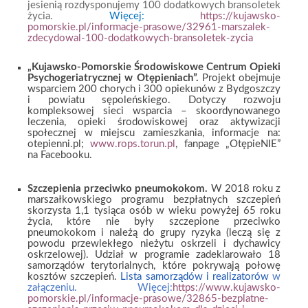
jesienią rozdysponujemy 100 dodatkowych bransoletek
życia.
Więcej
:
https://kujawsko-
pomorskie.pl/informacje-prasowe/32961-marszalek-
zdecydowal-100-dodatkowych-bransoletek-zycia
„Kujawsko-Pomorskie Środowiskowe Centrum Opieki
Psychogeriatrycznej w Otępieniach”.
Projekt obejmuje
wsparciem 200 chorych i 300 opiekunów z Bydgoszczy
i powiatu sępoleńskiego. Dotyczy rozwoju
kompleksowej sieci wsparcia – skoordynowanego
leczenia, opieki środowiskowej oraz aktywizacji
społecznej w miejscu zamieszkania, informacje na:
otepienni.pl;
www.rops.torun.pl
, fanpage „OtępieNIE”
na Facebooku.
Szczepienia przeciwko pneumokokom.
W 2018 roku z
marszałkowskiego programu bezpłatnych szczepień
skorzysta 1,1 tysiąca osób w wieku powyżej 65 roku
życia, które nie były szczepione przeciwko
pneumokokom i należą do grupy ryzyka (leczą się z
powodu przewlekłego nieżytu oskrzeli i dychawicy
oskrzelowej). Udział w programie zadeklarowało 18
samorządów terytorialnych, które pokrywają połowę
kosztów szczepień.
Lista
samorządów i realizatorów
w
załączeniu. Więcej:
https://www.kujawsko-
pomorskie.pl/informacje-prasowe/32865-bezplatne-