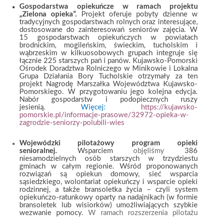
Gospodarstwa opiekuńcze w ramach projektu
„Zielona opieka”.
Projekt oferuje pobyty dzienne w
tradycyjnych gospodarstwach rolnych oraz interesujące,
dostosowane do zainteresowań seniorów zajęcia. W
15 gospodarstwach opiekuńczych w powiatach
brodnickim, mogileńskim, świeckim, tucholskim i
wąbrzeskim w kilkuosobowych grupach integruje się
łącznie 225 starszych pań i panów. Kujawsko-Pomorski
Ośrodek Doradztwa Rolniczego w Minikowie i Lokalna
Grupa Działania Bory Tucholskie otrzymały za ten
projekt Nagrodę Marszałka Województwa Kujawsko-
Pomorskiego
. W przygotowaniu jego kolejna edycja.
Nabór gospodarstw i podopiecznych ruszy
jesienią.
Więcej
:
https://kujawsko-
pomorskie.pl/informacje-prasowe/32972-opieka-w-
zagrodzie-seniorzy-polubili-wies
Wojewódzki pilotażowy program opieki
senioralnej.
Wsparciem
objęliśmy
386
niesamodzielnych osób starszych w trzydziestu
gminach w całym regionie. Wśród proponowanych
rozwiązań są opiekun domowy, sieć wsparcia
sąsiedzkiego, wolontariat opiekuńczy i wsparcie opieki
rodzinnej, a także bransoletka życia – czyli system
opiekuńczo-ratunkowy oparty na nadajnikach (w formie
bransoletek lub wisiorków) umożliwiających szybkie
wezwanie pomocy.
W ramach rozszerzenia pilotażu