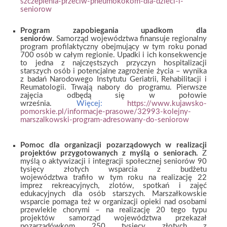
szczepienia-przeciw-pneumokokom-dla-dzieci-i-
seniorow
Program zapobiegania upadkom dla
seniorów
.
Samorząd województwa finansuje regionalny
program profilaktyczny obejmujący w tym roku ponad
700 osób w całym regionie. Upadki i ich konsekwencje
to jedna z najczęstszych przyczyn hospitalizacji
starszych osób i potencjalne zagrożenie życia – wynika
z badań Narodowego Instytutu Geriatrii, Rehabilitacji i
Reumatologii. Trwają nabory do programu. Pierwsze
zajęcia odbędą się w połowie
września.
Więcej:
https://www.kujawsko-
pomorskie.pl/informacje-prasowe/32993-kolejny-
marszalkowski-program-adresowany-do-seniorow
Pomoc dla organizacji pozarządowych w realizacji
projektów przygotowanych z myślą o seniorach.
Z
myślą o aktywizacji i integracji społecznej seniorów 90
tysięcy złotych wsparcia z budżetu
województwa
trafiło
w tym roku na realizację 22
imprez rekreacyjnych, zlotów, spotkań i zajęć
edukacyjnych dla osób starszych. Marszałkowskie
wsparcie
pomaga
też w organizacji opieki nad osobami
przewlekle chorymi – na realizację 20 tego typu
projektów samorząd województwa przekazał
pozarządówkom 250 tysięcy złotych z