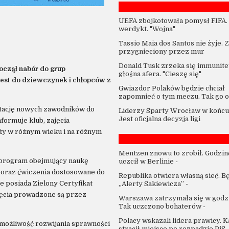
UEFA zbojkotowała pomysł FIFA.
werdykt. "Wojna"
Tassio Maia dos Santos nie żyje. 
przygnieciony przez mur
Donald Tusk zrzeka się immunitet
oczął nabór do grup
głośna afera. "Cieszę się"
est do dziewczynek i chłopców z
Gwiazdor Polaków będzie chciał
zapomnieć o tym meczu. Tak go o
tację nowych zawodników do
Liderzy Sparty Wrocław w końcu 
Jest oficjalna decyzja ligi
formuje klub, zajęcia
eży w różnym wieku i na różnym
Mentzen znowu to zrobił. Godzin
o program obejmujący naukę
uczcił w Berlinie
-
i oraz ćwiczenia dostosowane do
Republika otwiera własną sieć. B
e posiada Zielony Certyfikat
„Alerty Sakiewicza”
-
ajęcia prowadzone są przez
Warszawa zatrzymała się w godzi
Tak uczczono bohaterów
-
Polacy wskazali lidera prawicy. 
 możliwość rozwijania sprawności
stracił miejsce po rozpadzie PiS