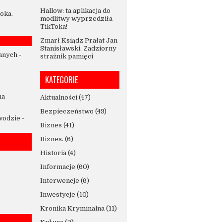
Hallow: ta aplikacja do
oka.
modlitwy wyprzedziła
TikToka!
Zmarł Ksiądz Prałat Jan
Stanisławski. Zadziorny
anych
-
strażnik pamięci
KATEGORIE
-
na
Aktualności
(47)
Bezpieczeństwo
(49)
 wodzie
-
Biznes
(41)
Biznes.
(6)
Historia
(4)
Informacje
(60)
Interwencje
(6)
Inwestycje
(10)
Kronika Kryminalna
(11)