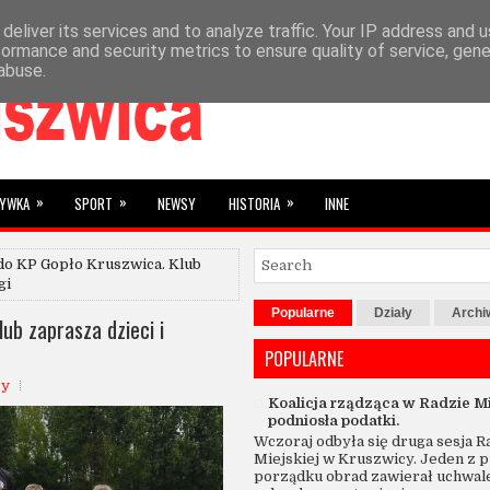
deliver its services and to analyze traffic. Your IP address and 
»
YBRANE
SUBIEKTYWNIE
formance and security metrics to ensure quality of service, gen
abuse.
»
»
»
RYWKA
SPORT
NEWSY
HISTORIA
INNE
do KP Gopło Kruszwica. Klub
gi
Popularne
Działy
Arch
ub zaprasza dzieci i
POPULARNE
zy
Koalicja rządząca w Radzie Mi
podniosła podatki.
Wczoraj odbyła się druga sesja R
Miejskiej w Kruszwicy. Jeden z 
porządku obrad zawierał uchwal