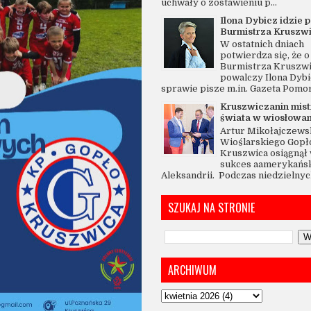
uchwały o zostawieniu p...
Ilona Dybicz idzie p
Burmistrza Kruszw
W ostatnich dniach
potwierdza się, że o 
Burmistrza Kruszw
powalczy Ilona Dybi
sprawie pisze m.in. Gazeta Pomo
Kruszwiczanin mis
świata w wiosłowan
Artur Mikołajczewsk
Wioślarskiego Gopł
Kruszwica osiągnął 
sukces aamerykańsk
Aleksandrii. Podczas niedzielnych
SZUKAJ NA STRONIE
ARCHIWUM