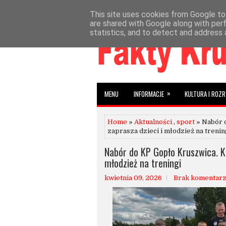
This site uses cookies from Google to 
»
»
HOME
AKTUALNOŚCI
INFORMACJE
W
are shared with Google along with per
statistics, and to detect and address 
»
MENU
INFORMACJE
KULTURA I ROZ
Home
»
Aktualności
,
sport
» Nabór 
zaprasza dzieci i młodzież na trenin
Nabór do KP Gopło Kruszwica. Kl
młodzież na treningi
kwietnia 09, 2026
Brak komentar