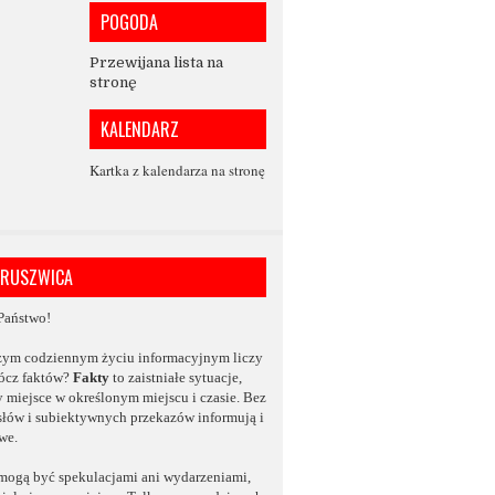
POGODA
Przewijana lista na
stronę
KALENDARZ
Kartka z kalendarza na stronę
KRUSZWICA
Państwo!
zym codziennym życiu informacyjnym
liczy
rócz faktów?
Fakty
to zaistniałe sytuacje,
y miejsce w określonym miejscu i czasie.
Bez
słów
i subiektywnych przekazów informują i
we.
mogą być spekulacjami ani wydarzeniami,