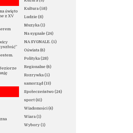
Kul;ura
(3)
Kultura
(58)
na święto
ne z XV
Ludzie
(8)
Muzyka
(1)
nerem
Na sygnale
(24)
NA SYGNALE.
(5)
wicy
zyszłość”
Oświata
(6)
jestem.
Polityka
(28)
Regionalne
(6)
 Jeziorze
usję
Rozrywka
(5)
samorząd
(13)
Społeczeństwo
(24)
sport
(41)
Wiadomości
(4)
Wiara
(1)
czna
Wybory
(1)