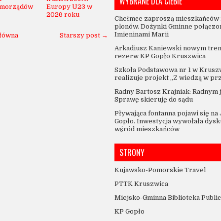
WYBRANE DLA CIEBIE
amorządów
Europy U23 w
2026 roku
Chełmce zaproszą mieszkańców 
plonów. Dożynki Gminne połączo
Imieninami Marii
główna
Starszy post →
Arkadiusz Kaniewski nowym tre
rezerw KP Gopło Kruszwica
Szkoła Podstawowa nr 1 w Krusz
realizuje projekt „Z wiedzą w pr
Radny Bartosz Krajniak: Radnym 
Sprawę skieruję do sądu
Pływająca fontanna pojawi się na
Gopło. Inwestycja wywołała dysk
wśród mieszkańców
STRONY
Kujawsko-Pomorskie Travel
PTTK Kruszwica
Miejsko-Gminna Biblioteka Publi
KP Gopło