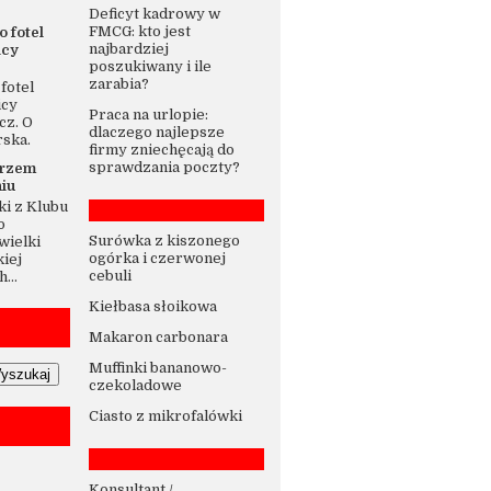
Deficyt kadrowy w
FMCG: kto jest
o fotel
najbardziej
icy
poszukiwany i ile
zarabia?
fotel
icy
Praca na urlopie:
cz. O
dlaczego najlepsze
rska.
firmy zniechęcają do
sprawdzania poczty?
trzem
iu
i z Klubu
o
Surówka z kiszonego
wielki
ogórka i czerwonej
iej
cebuli
...
Kiełbasa słoikowa
Makaron carbonara
Muffinki bananowo-
czekoladowe
Ciasto z mikrofalówki
Konsultant /