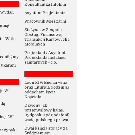
Konsultantka Infolinii
 Wydali
Asystent Projektanta
Pracownik Mieszarni
Zginął
Stażysta w Zespole
Obsługi Finansowej
u. W tle
Transakcji Kartowych i
Mobilnych
Projektant / Asystent
ceniliśmy
Projektanta instalacji
sanitarnych - c.o.
ukarani!
Leon XIV: Eucharystia
oraz Liturgia Godzin są
ę „W”
oddechem życia
Kościoła
ędą
Dzwony jak
przemysłowy hałas.
Bydgoski spór odsłonił
nę „W”.
wadę polskiego prawa
Dwaj księża stojący za
Kaczyński
Śródziemiem
-