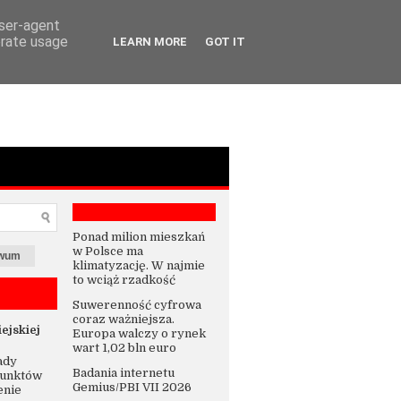
user-agent
erate usage
LEARN MORE
GOT IT
Ponad milion mieszkań
w Polsce ma
iwum
klimatyzację. W najmie
to wciąż rzadkość
Suwerenność cyfrowa
coraz ważniejsza.
ejskiej
Europa walczy o rynek
wart 1,02 bln euro
ady
Badania internetu
punktów
Gemius/PBI VII 2026
enie