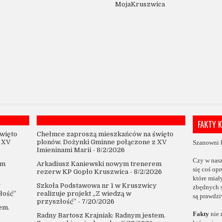
MojaKruszwica
FAKTY 
więto
Chełmce zaproszą mieszkańców na święto
 XV
plonów. Dożynki Gminne połączone z XV
Szanowni 
Imieninami Marii
- 8/2/2026
Czy w nas
em
Arkadiusz Kaniewski nowym trenerem
się coś op
rezerw KP Gopło Kruszwica
- 8/2/2026
które
miał
y
Szkoła Podstawowa nr 1 w Kruszwicy
zbędnych 
łość”
realizuje projekt „Z wiedzą w
są prawdzi
przyszłość”
- 7/20/2026
em.
Fakty
nie 
Radny Bartosz Krajniak: Radnym jestem.