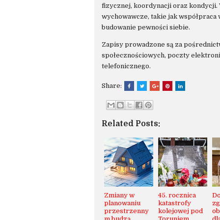
fizycznej, koordynacji oraz kondycj
wychowawcze, takie jak współpraca w
budowanie pewności siebie.
Zapisy prowadzone są za pośrednic
społecznościowych, poczty elektroni
telefonicznego.
Share:
Related Posts:
Zmiany w
45. rocznica
Do
planowaniu
katastrofy
zg
przestrzenny
kolejowej pod
ob
m budzą
Toruniem
dl