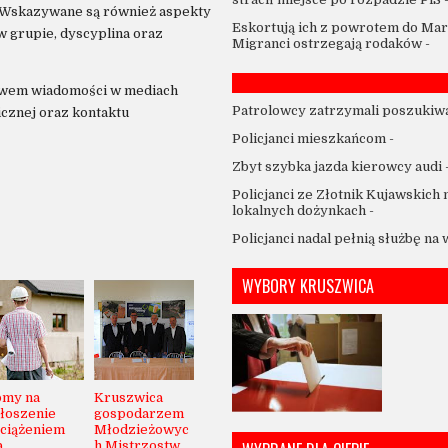
i. Wskazywane są również aspekty
Eskortują ich z powrotem do Mar
 grupie, dyscyplina oraz
Migranci ostrzegają rodaków
-
twem wiadomości w mediach
Patrolowcy zatrzymali poszukiw
cznej oraz kontaktu
Policjanci mieszkańcom
-
Zbyt szybka jazda kierowcy audi
Policjanci ze Złotnik Kujawskich 
lokalnych dożynkach
-
Policjanci nadal pełnią służbę na
WYBORY KRUSZWICA
my na
Kruszwica
łoszenie
gospodarzem
ciążeniem
Młodzieżowyc
a
h Mistrzostw